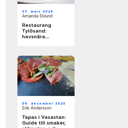
07. mars 2026
Amanda Eklund
Restaurang
Tylösand:
havsnära
matupplevelser
med avslappnad
elegans
09. december 2025
Erik Andersson
Tapas i Vasastan:
Guide till smaker,