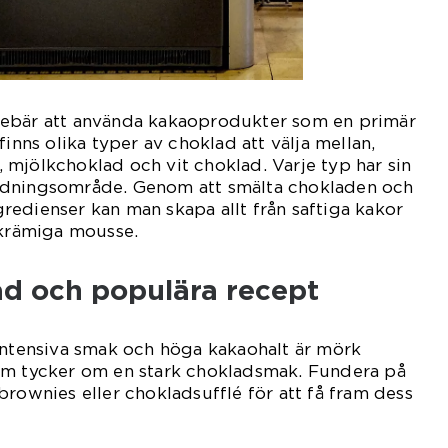
nebär att använda kakaoprodukter som en primär
finns olika typer av choklad att välja mellan,
mjölkchoklad och vit choklad. Varje typ har sin
ndningsområde. Genom att smälta chokladen och
edienser kan man skapa allt från saftiga kakor
 krämiga mousse.
ad och populära recept
intensiva smak och höga kakaohalt är mörk
om tycker om en stark chokladsmak. Fundera på
brownies eller chokladsufflé för att få fram dess