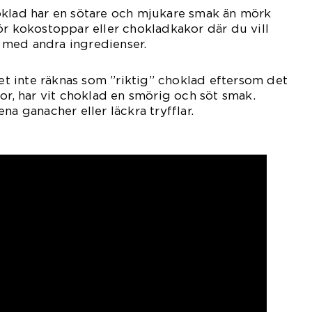
oklad har en sötare och mjukare smak än mörk
ör kokostoppar eller chokladkakor där du vill
med andra ingredienser.
det inte räknas som ”riktig” choklad eftersom det
nor, har vit choklad en smörig och söt smak.
na ganacher eller läckra tryfflar.