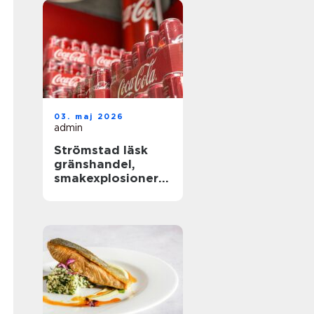
03. maj 2026
admin
Strömstad läsk
gränshandel,
smakexplosioner
och smarta
storpack