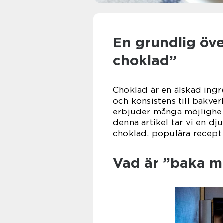
En grundlig öv
choklad”
Choklad är en älskad ing
och konsistens till bakve
erbjuder många möjlighete
denna artikel tar vi en d
choklad, populära recept 
Vad är ”baka m