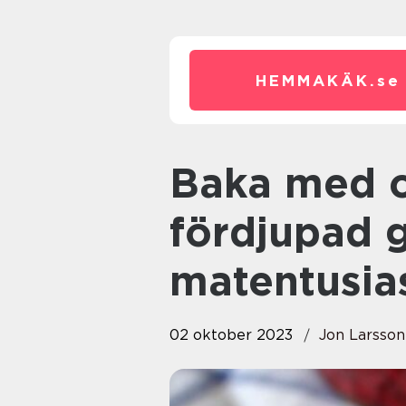
HEMMAKÄK.
se
Baka med choklad: En
fördjupad g
matentusia
02 oktober 2023
Jon Larsson