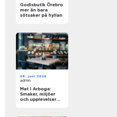
Godisbutik Örebro
mer än bara
sötsaker på hyllan
08. juni 2026
admin
Mat i Arboga:
Smaker, miljöer
och upplevelser
kring Sveriges
äldsta kanal