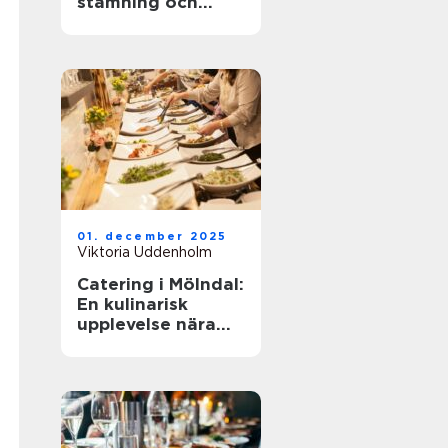
stämning och
smarta val
01. december 2025
Viktoria Uddenholm
Catering i Mölndal:
En kulinarisk
upplevelse nära
dig