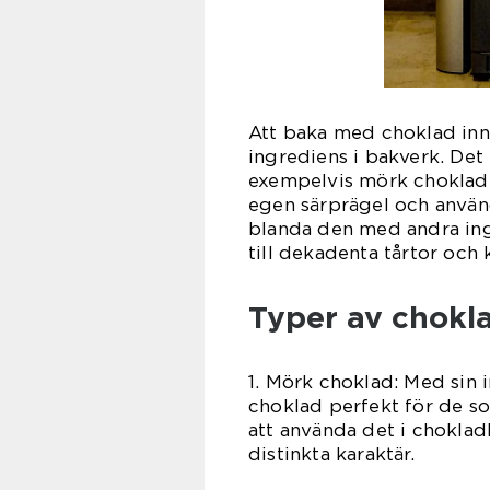
Att baka med choklad in
ingrediens i bakverk. Det 
exempelvis mörk choklad, 
egen särprägel och anvä
blanda den med andra ingr
till dekadenta tårtor och
Typer av chokl
1. Mörk choklad: Med sin 
choklad perfekt för de s
att använda det i choklad
distinkta karaktär.