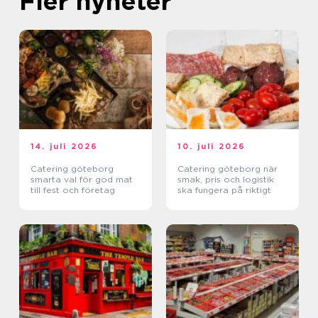
Fler nyheter
14. juli 2026
10. juli 2026
Catering göteborg
Catering göteborg när
smarta val för god mat
smak, pris och logistik
till fest och företag
ska fungera på riktigt