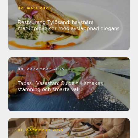
07. mars 2026
Restaurang Tylösand: havsnära
matupplevelser med avslappnad elegans
09. december 2025
Tapas i Vasastan: Guide till smaker,
stämning och smarta val
01. december 2025