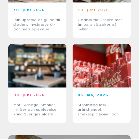
30. juni 2026
30. juni 2026
Pub uppsala en guide till
Godisbutik Örebro mer
stadens mysigaste öl-
än bara sötsaker på
och matupplevelser
hyllan
08. juni 2026
03. maj 2026
Mat i Arboga: Smaker,
Strömstad läsk
miljöer och upplevelser
gränshandel,
kring Sveriges äldsta
smakexplosioner och
kanal
smarta storpack