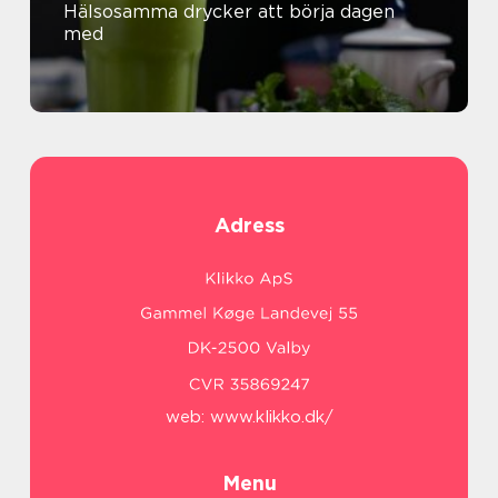
Hälsosamma drycker att börja dagen
med
Adress
web:
www.klikko.dk/
Menu