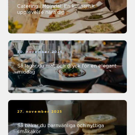
Catering i Mölndal: En kulinarisk
upplevelse nära dig
30. november 2025
Så lagar du mat och dryck för en elegant
middag
27. november 2025
Så bakar du barnvänliga och nyttiga
småkakor