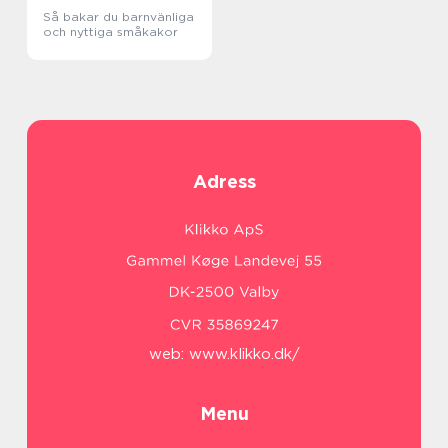
Så bakar du barnvänliga
och nyttiga småkakor
Adress
web:
www.klikko.dk/
Menu