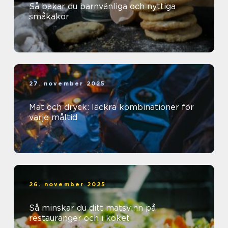
Så bakar du barnvänliga och nyttiga
småkakor
27. november 2025
Mat och dryck: läckra kombinationer för
varje måltid
26. november 2025
Så minskar du ditt matsvinn på
restauranger och i köket