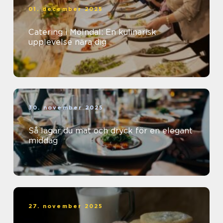
01. december 2025
Catering i Mölndal: En kulinarisk
upplevelse nära dig
30. november 2025
Så lagar du mat och dryck för en elegant
middag
27. november 2025