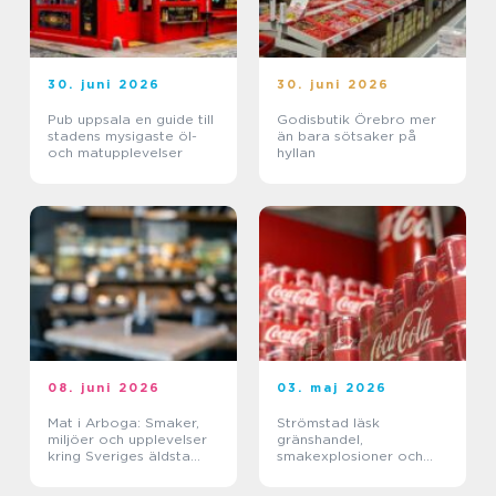
30. juni 2026
30. juni 2026
Pub uppsala en guide till
Godisbutik Örebro mer
stadens mysigaste öl-
än bara sötsaker på
och matupplevelser
hyllan
08. juni 2026
03. maj 2026
Mat i Arboga: Smaker,
Strömstad läsk
miljöer och upplevelser
gränshandel,
kring Sveriges äldsta
smakexplosioner och
kanal
smarta storpack