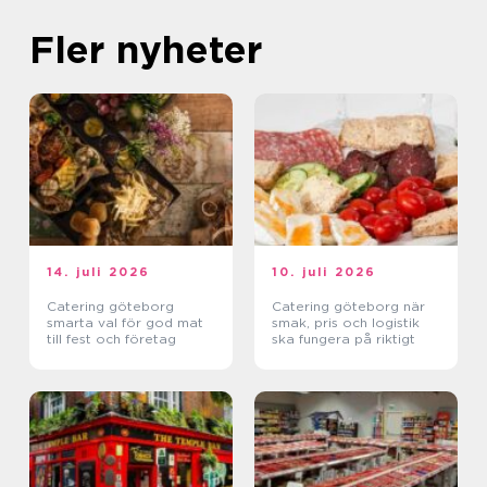
Fler nyheter
14. juli 2026
10. juli 2026
Catering göteborg
Catering göteborg när
smarta val för god mat
smak, pris och logistik
till fest och företag
ska fungera på riktigt