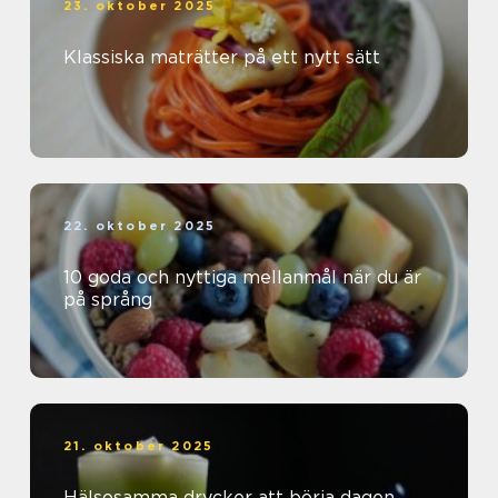
23. oktober 2025
Klassiska maträtter på ett nytt sätt
22. oktober 2025
10 goda och nyttiga mellanmål när du är
på språng
21. oktober 2025
Hälsosamma drycker att börja dagen