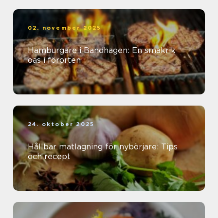
02. november 2025
Hamburgare i Bandhagen: En smakrik
oas i förorten
24. oktober 2025
Hållbar matlagning för nybörjare: Tips
och recept