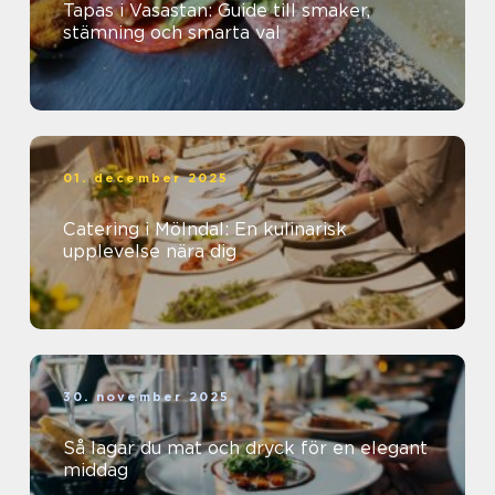
Tapas i Vasastan: Guide till smaker,
stämning och smarta val
01. december 2025
Catering i Mölndal: En kulinarisk
upplevelse nära dig
30. november 2025
Så lagar du mat och dryck för en elegant
middag