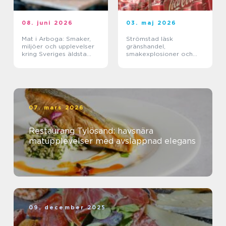
08. juni 2026
03. maj 2026
Mat i Arboga: Smaker,
Strömstad läsk
miljöer och upplevelser
gränshandel,
kring Sveriges äldsta
smakexplosioner och
kanal
smarta storpack
07. mars 2026
Restaurang Tylösand: havsnära
matupplevelser med avslappnad elegans
09. december 2025