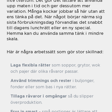
inte tvärtom. Det gör det lättare att använda
upp maten i tid och ger dessutom mer
variation. Många kockar jobbar så här utan att
ens tänka på det. När något börjar närma sig
sista förbrukningsdag förvandlas det snabbt
till dagens lunchrätt eller en ny special.
Hemma kan du använda samma tänk i mindre
skala.
Här är några arbetssätt som gör stor skillnad:
Laga flexibla rätter
som soppor, grytor, wok
och pajer där olika råvaror passar.
Använd trimmings och rester
i buljonger,
fonder eller som bas i nya rätter.
Tillaga råvaror i omgångar
så du slipper
överproduktion.
Frys in smart
– små portioner är lättare att