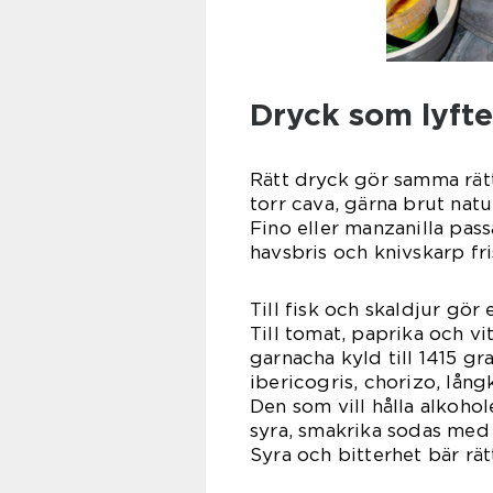
Dryck som lyfte
Rätt dryck gör samma rätt
torr cava, gärna brut natu
Fino eller manzanilla pass
havsbris och knivskarp f
Till fisk och skaldjur gör
Till tomat, paprika och vi
garnacha kyld till 1415 gr
ibericogris, chorizo, lån
Den som vill hålla alkohol
syra, smakrika sodas med 
Syra och bitterhet bär rät