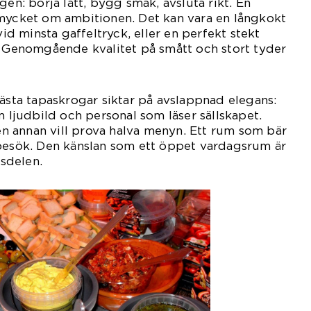
gen: börja lätt, bygg smak, avsluta rikt. En
 mycket om ambitionen. Det kan vara en långkokt
vid minsta gaffeltryck, eller en perfekt stekt
. Genomgående kvalitet på smått och stort tyder
bästa tapaskrogar siktar på avslappnad elegans:
m ljudbild och personal som läser sällskapet.
 en annan vill prova halva menyn. Ett rum som bär
rbesök. Den känslan som ett öppet vardagsrum är
dsdelen.