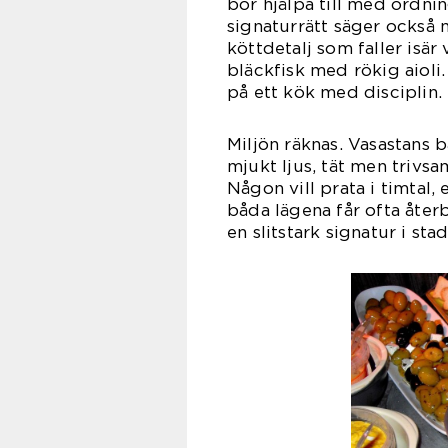
bör hjälpa till med ordnin
signaturrätt säger också
köttdetalj som faller isär 
bläckfisk med rökig aioli
på ett kök med disciplin.
Miljön räknas. Vasastans 
mjukt ljus, tät men trivsa
Någon vill prata i timtal,
båda lägena får ofta åte
en slitstark signatur i sta