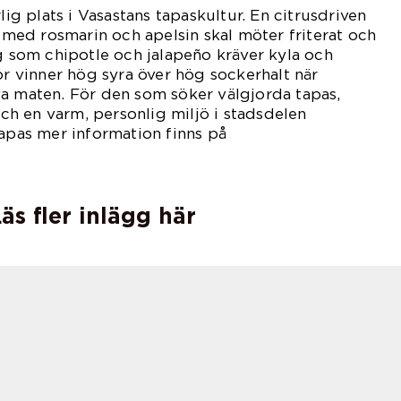
rlig plats i Vasastans tapaskultur. En citrusdriven
c med rosmarin och apelsin skal möter friterat och
ag som chipotle och jalapeño kräver kyla och
ör vinner hög syra över hög sockerhalt när
va maten. För den som söker välgjorda tapas,
h en varm, personlig miljö i stadsdelen
as mer information finns på
.
äs fler inlägg här