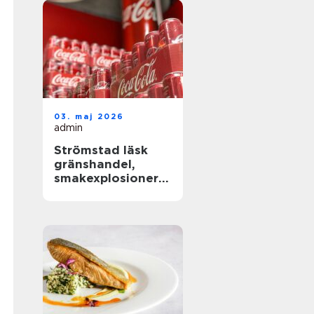
03. maj 2026
admin
Strömstad läsk
gränshandel,
smakexplosioner
och smarta
storpack