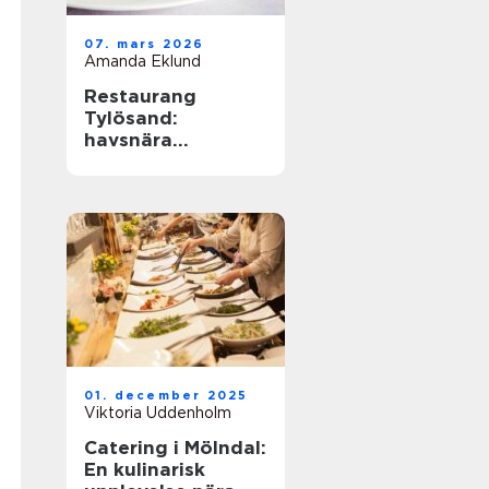
07. mars 2026
Amanda Eklund
Restaurang
Tylösand:
havsnära
matupplevelser
med avslappnad
elegans
01. december 2025
Viktoria Uddenholm
Catering i Mölndal:
En kulinarisk