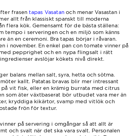
fter frasen
tapas Vasatan
och menar Vasastan i
 allt från klassiskt spanskt till moderna
n flera kök. Gemensamt för de bästa ställena:
m tempo i serveringen och en miljö som känns
e än en ceremoni. Bra tapas börjar i råvaran.
en i november. En enkel pan con tomate vinner på
 med pepprighet och en nypa flingsalt i rätt
ingredienser avslöjar kökets nivå direkt.
 balans mellan salt, syra, hetta och sötma.
öter kallt. Patatas bravas blir mer intressant
på vit fisk, eller en krämig burrata med citrus
den som äter växtbaserat bör utbudet vara mer än
aker, kryddiga kikärtor, svamp med vitlök och
ostade frön för textur.
vinner på servering i omgångar så att allt är
mt och svalt när det ska vara svalt. Personalen