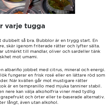
r varje tugga
 dubbelt så bra. Bubblor är en trygg start. En
re, skär igenom friterade rätter och lyfter sälta.
ar utmärkt till mandlar, oliver och sardeller tänk
riskhet mot umami.
 en albariño jobbet med citrus, mineral och energi.
tlök fungerar en frisk rosé eller en lättare röd som
ader. När kvällen går mot mustigare rätter
gkok är en tempranillo med mjuka tanniner stabil.
en nere kan välja alkoholfria viner med tydlig
grapefrukt och örter eller te-baserade alternativ.
ter långt, även utan alkohol.