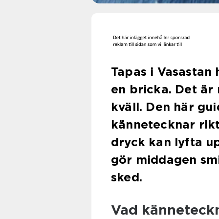
Tapas i Vasastan
en bricka. Det är
kväll. Den här gu
kännetecknar rikt
dryck kan lyfta u
gör middagen smidi
sked.
Vad känneteckn