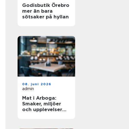
Godisbutik Örebro
mer än bara
sötsaker på hyllan
08. juni 2026
admin
Mat i Arboga:
Smaker, miljöer
och upplevelser
kring Sveriges
äldsta kanal