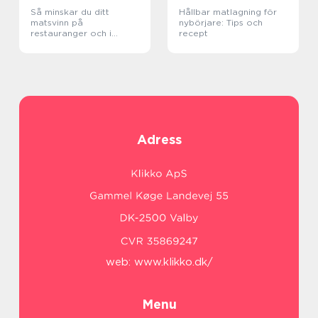
Så minskar du ditt
Hållbar matlagning för
matsvinn på
nybörjare: Tips och
restauranger och i
recept
köket
Adress
web:
www.klikko.dk/
Menu