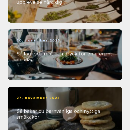
upplevelse nära dig
30. november 2025
Så lagar du mat och dryck för en elegant
middag
27. november 2025
Så bakar du barnvänliga och nyttiga
småkakor