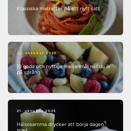
Klassiska maträtter på ett nytt sätt
22. oktober 2025
10 goda och nyttiga mellanmål när du är
på språng
21. oktober 2025
Hälsosamma drycker att börja dagen
med