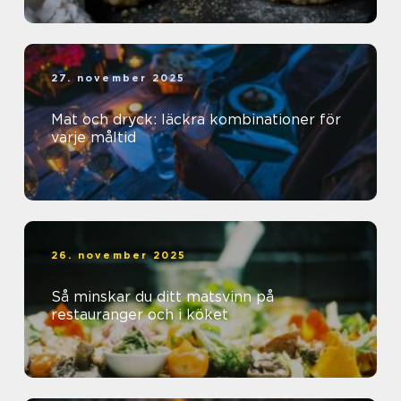
27. november 2025
Mat och dryck: läckra kombinationer för
varje måltid
26. november 2025
Så minskar du ditt matsvinn på
restauranger och i köket