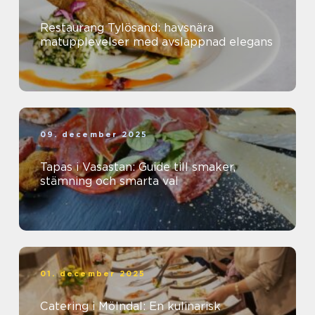
Restaurang Tylösand: havsnära
matupplevelser med avslappnad elegans
09. december 2025
Tapas i Vasastan: Guide till smaker,
stämning och smarta val
01. december 2025
Catering i Mölndal: En kulinarisk