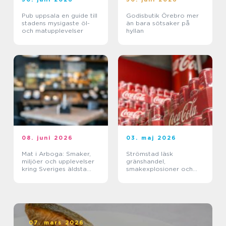
Pub uppsala en guide till
Godisbutik Örebro mer
stadens mysigaste öl-
än bara sötsaker på
och matupplevelser
hyllan
08. juni 2026
03. maj 2026
Mat i Arboga: Smaker,
Strömstad läsk
miljöer och upplevelser
gränshandel,
kring Sveriges äldsta
smakexplosioner och
kanal
smarta storpack
07. mars 2026