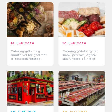
14. juli 2026
10. juli 2026
Catering göteborg
Catering göteborg när
smarta val för god mat
smak, pris och logistik
till fest och företag
ska fungera på riktigt
30. juni 2026
30. juni 2026