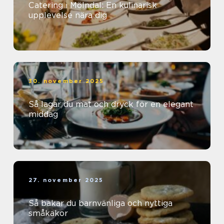
Catering i Mölndal: En kulinarisk
upplevelse nära dig
30. november 2025
Så lagar du mat och dryck för en elegant
middag
27. november 2025
Så bakar du barnvänliga och nyttiga
småkakor