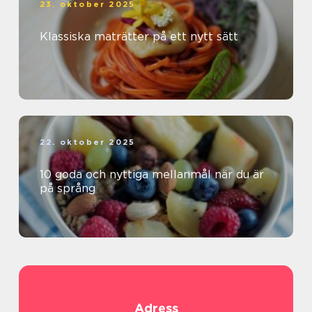
23. oktober 2025
Klassiska maträtter på ett nytt sätt
22. oktober 2025
10 goda och nyttiga mellanmål när du är
på språng
Adress