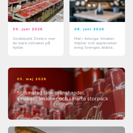
30. juni 2026
08. juni 2026
Godisbutik Örebro mer
Mat i Arboga: Smaker,
än bara sötsaker på
miljöer och upplevelser
hyllan
kring Sveriges äldsta
kanal
03. maj 2026
Strömstad läsk gränshandel,
smakexplosioner och smarta storpack