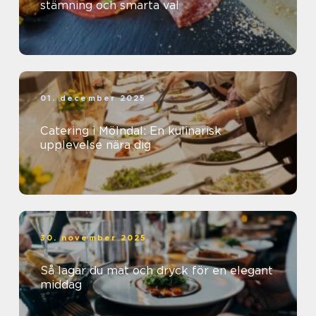
stämning och smarta val
01. december 2025
Catering i Mölndal: En kulinarisk
upplevelse nära dig
30. november 2025
Så lagar du mat och dryck för en elegant
middag