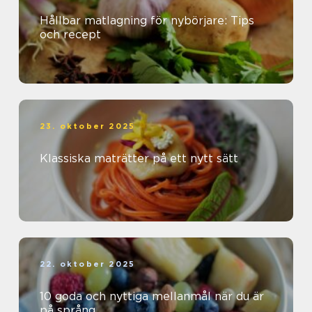
Hållbar matlagning för nybörjare: Tips
och recept
23. oktober 2025
Klassiska maträtter på ett nytt sätt
22. oktober 2025
10 goda och nyttiga mellanmål när du är
på språng