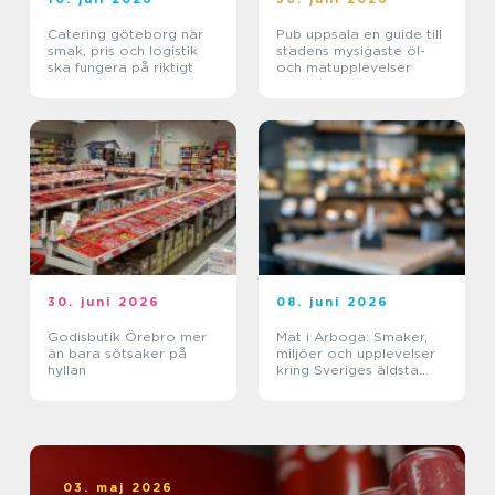
Catering göteborg när
Pub uppsala en guide till
smak, pris och logistik
stadens mysigaste öl-
ska fungera på riktigt
och matupplevelser
30. juni 2026
08. juni 2026
Godisbutik Örebro mer
Mat i Arboga: Smaker,
än bara sötsaker på
miljöer och upplevelser
hyllan
kring Sveriges äldsta
kanal
03. maj 2026