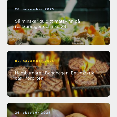
26. november 2025
Så minskar du ditt matsvinn på
restauranger och i köket
02. november 2025
Hamburgare i Bandhagen: En smakrik
oas i förorten
24. oktober 2025