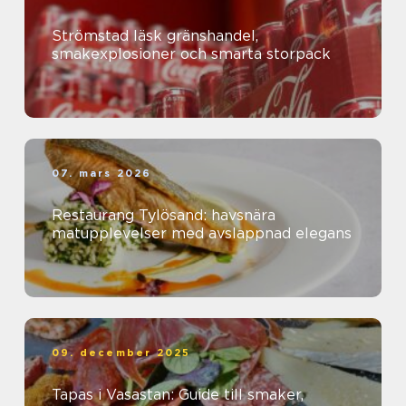
Strömstad läsk gränshandel,
smakexplosioner och smarta storpack
07. mars 2026
Restaurang Tylösand: havsnära
matupplevelser med avslappnad elegans
09. december 2025
Tapas i Vasastan: Guide till smaker,