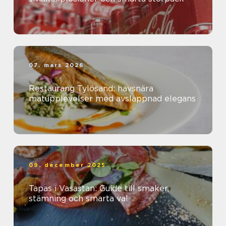
07. mars 2026
Restaurang Tylösand: havsnära
matupplevelser med avslappnad elegans
09. december 2025
Tapas i Vasastan: Guide till smaker,
stämning och smarta val