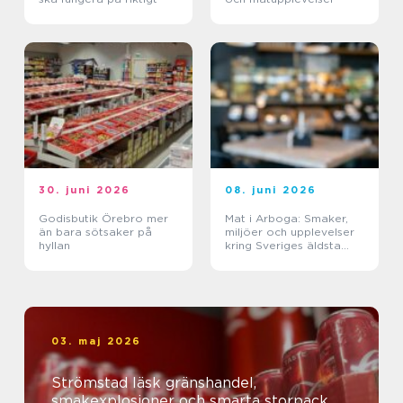
30. juni 2026
08. juni 2026
Godisbutik Örebro mer
Mat i Arboga: Smaker,
än bara sötsaker på
miljöer och upplevelser
hyllan
kring Sveriges äldsta
kanal
03. maj 2026
Strömstad läsk gränshandel,
smakexplosioner och smarta storpack