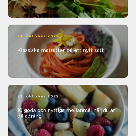
23. oktober 2025
Klassiska maträtter på ett nytt sätt
22. oktober 2025
10 goda och nyttiga mellanmål när du är
på språng