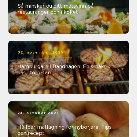
Så minskar du ditt matsvinn på
restauranger och i köket
02. november 2025
Hamburgare i Bandhagen: En smakrik
oas i förorten
24. oktober 2025
Hållbar matlagning för nybörjare: Tips
och recept