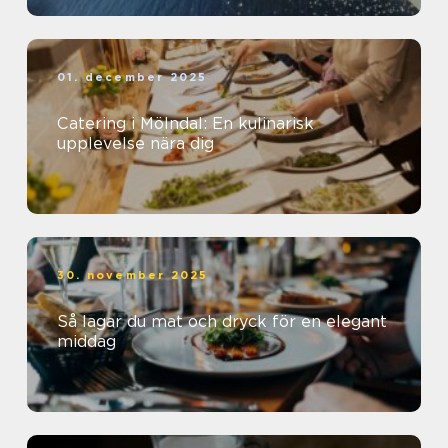
01. december 2025
Catering i Mölndal: En kulinarisk
upplevelse nära dig
30. november 2025
Så lagar du mat och dryck för en elegant
middag