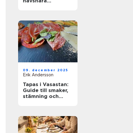
havsnära
matupplevelser
med avslappnad
elegans
09. december 2025
Erik Andersson
Tapas i Vasastan:
Guide till smaker,
stämning och
smarta val