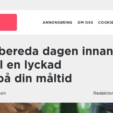
ANNONSERING
OM OSS
COOKI
ll en lyckad
på din måltid
son
Redaktio