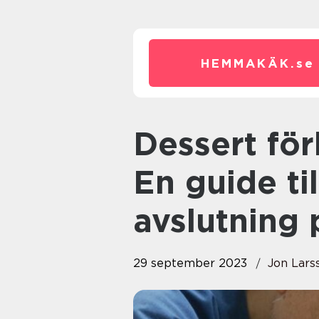
HEMMAKÄK.
se
Dessert förbereda dagen innan:
En guide ti
avslutning 
29 september 2023
Jon Lars