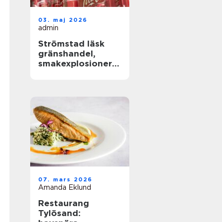
03. maj 2026
admin
Strömstad läsk
gränshandel,
smakexplosioner
och smarta
storpack
07. mars 2026
Amanda Eklund
Restaurang
Tylösand: