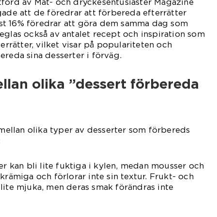
tförd av Mat- och dryckesentusiaster Magazine
gade att de föredrar att förbereda efterrätter
st 16% föredrar att göra dem samma dag som
eglas också av antalet recept och inspiration som
terrätter, vilket visar på populariteten och
ereda sina desserter i förväg.
llan olika ”dessert förbereda
r mellan olika typer av desserter som förbereds
:
er kan bli lite fuktiga i kylen, medan mousser och
krämiga och förlorar inte sin textur. Frukt- och
lite mjuka, men deras smak förändras inte