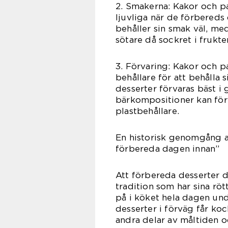
2. Smakerna: Kakor och pa
ljuvliga när de förbered
behåller sin smak väl, me
sötare då sockret i frukten
3. Förvaring: Kakor och pa
behållare för att behålla
desserter förvaras bäst i 
bärkompositioner kan förva
plastbehållare.
En historisk genomgång a
förbereda dagen innan”
Att förbereda desserter d
tradition som har sina röt
på i köket hela dagen und
desserter i förväg får k
andra delar av måltiden 