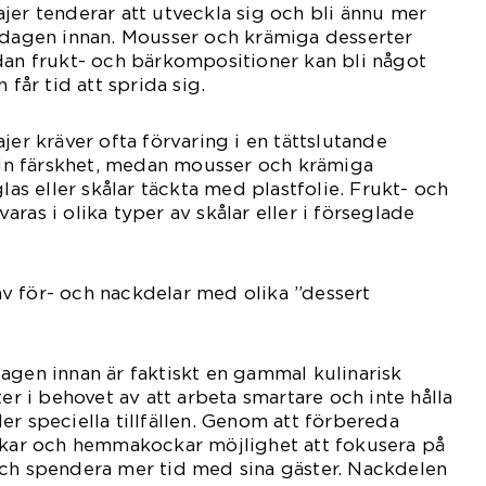
jer tenderar att utveckla sig och bli ännu mer
s dagen innan. Mousser och krämiga desserter
dan frukt- och bärkompositioner kan bli något
 får tid att sprida sig.
jer kräver ofta förvaring i en tättslutande
 sin färskhet, medan mousser och krämiga
glas eller skålar täckta med plastfolie. Frukt- och
ras i olika typer av skålar eller i förseglade
v för- och nackdelar med olika ”dessert
agen innan är faktiskt en gammal kulinarisk
ter i behovet av att arbeta smartare och inte hålla
er speciella tillfällen. Genom att förbereda
ockar och hemmakockar möjlighet att fokusera på
och spendera mer tid med sina gäster. Nackdelen