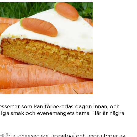
desserter som kan förberedas dagen innan, och
nliga smak och evenemangets tema. Här är några
adtårta, cheesecake, äppelpaj och andra typer av