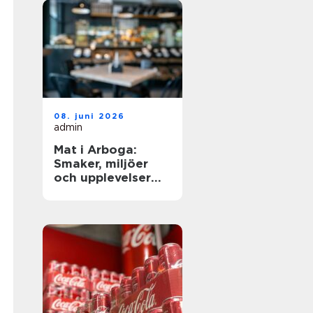
08. juni 2026
admin
Mat i Arboga:
Smaker, miljöer
och upplevelser
kring Sveriges
äldsta kanal