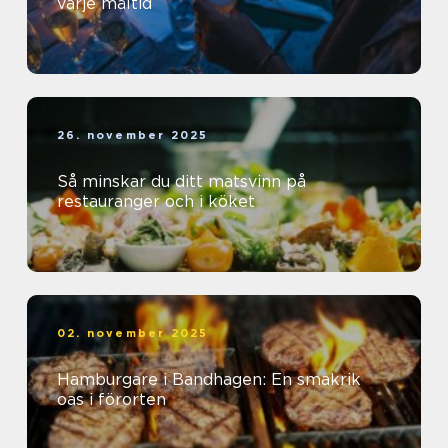
varje måltid
26. november 2025
Så minskar du ditt matsvinn på
restauranger och i köket
02. november 2025
Hamburgare i Bandhagen: En smakrik
oas i förorten