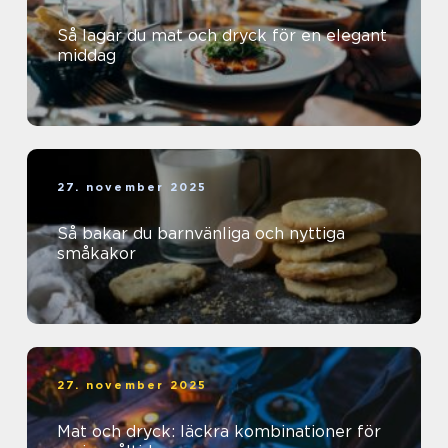
Så lagar du mat och dryck för en elegant
middag
27. november 2025
Så bakar du barnvänliga och nyttiga
småkakor
27. november 2025
Mat och dryck: läckra kombinationer för