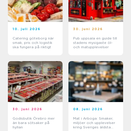
10. juli 2026
30. juni 2026
Catering göteborg när
Pub uppsala en guide till
smak, pris och logistik
stadens mysigaste öl-
ska fungera på riktigt
och matupplevelser
30. juni 2026
08. juni 2026
Godisbutik Örebro mer
Mat i Arboga: Smaker,
än bara sötsaker på
miljöer och upplevelser
hyllan
kring Sveriges äldsta