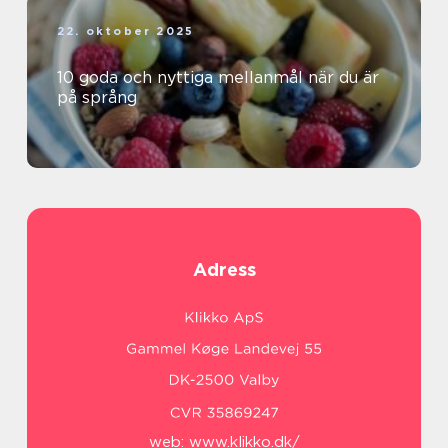
22. oktober 2025
10 goda och nyttiga mellanmål när du är
på språng
Adress
web:
www.klikko.dk/