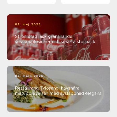
kanal
03. maj 2026
Strömstad läsk gränshandel,
smakexplosioner och smarta storpack
07. mars 2026
Restaurang Tylösand: havsnära
matupplevelser med avslappnad elegans