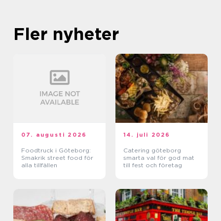
Fler nyheter
07. augusti 2026
14. juli 2026
Foodtruck i Göteborg:
Catering göteborg
Smakrik street food för
smarta val för god mat
alla tillfällen
till fest och företag