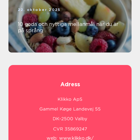
22. oktober 2025
10 goda och nyttiga mellanmål när du är
på språng
Adress
web:
www.klikko.dk/