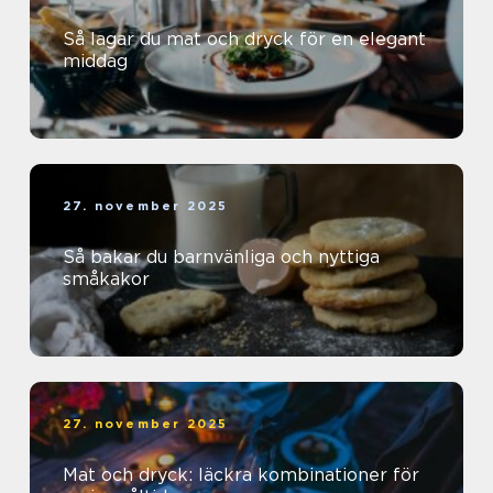
Så lagar du mat och dryck för en elegant
middag
27. november 2025
Så bakar du barnvänliga och nyttiga
småkakor
27. november 2025
Mat och dryck: läckra kombinationer för