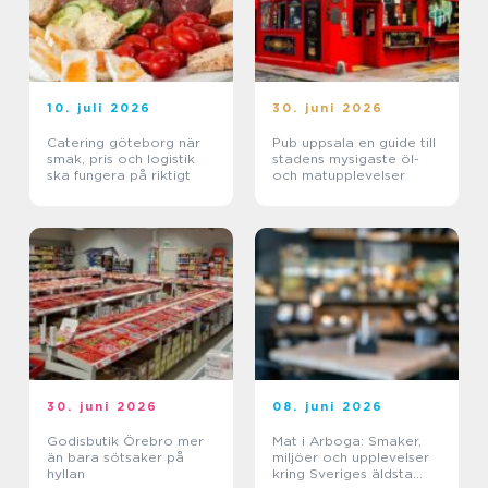
10. juli 2026
30. juni 2026
Catering göteborg när
Pub uppsala en guide till
smak, pris och logistik
stadens mysigaste öl-
ska fungera på riktigt
och matupplevelser
30. juni 2026
08. juni 2026
Godisbutik Örebro mer
Mat i Arboga: Smaker,
än bara sötsaker på
miljöer och upplevelser
hyllan
kring Sveriges äldsta