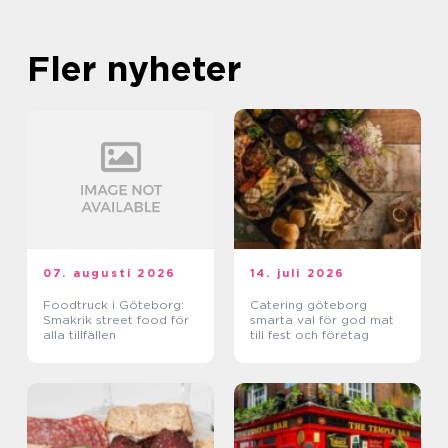
Fler nyheter
07. augusti 2026
14. juli 2026
Foodtruck i Göteborg:
Catering göteborg
Smakrik street food för
smarta val för god mat
alla tillfällen
till fest och företag