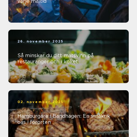
varje måltid
26. november 2025
Så minskar du ditt matsvinn på
restauranger och i köket
02. november 2025
Hamburgare i Bandhagen: En smakrik
oas i förorten