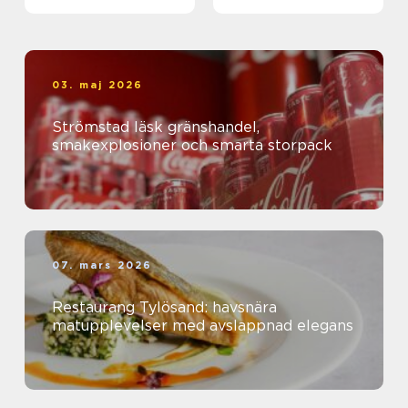
kanal
03. maj 2026
Strömstad läsk gränshandel,
smakexplosioner och smarta storpack
07. mars 2026
Restaurang Tylösand: havsnära
matupplevelser med avslappnad elegans