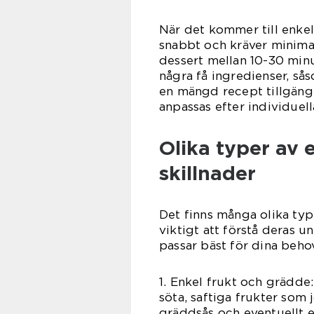
När det kommer till enkel
snabbt och kräver minimal
dessert mellan 10-30 minu
några få ingredienser, sås
en mängd recept tillgäng
anpassas efter individuel
Olika typer av 
skillnader
Det finns många olika type
viktigt att förstå deras 
passar bäst för dina behov
1. Enkel frukt och grädde
söta, saftiga frukter so
gräddsås och eventuellt e