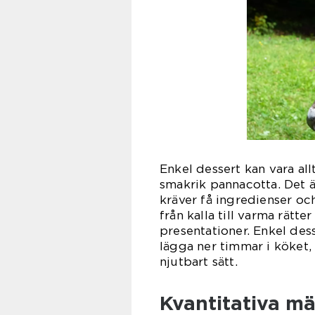
Enkel dessert kan vara all
smakrik pannacotta. Det är
kräver få ingredienser och
från kalla till varma rätt
presentationer. Enkel desse
lägga ner timmar i köket,
njutbart sätt.
Kvantitativa m