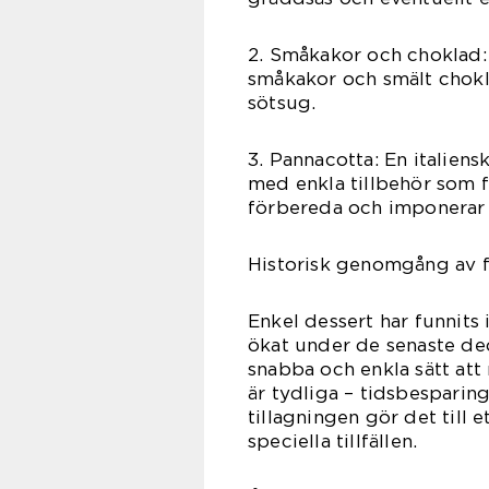
2. Småkakor och choklad:
småkakor och smält choklad
sötsug.
3. Pannacotta: En italiens
med enkla tillbehör som fä
förbereda och imponerar a
Historisk genomgång av f
Enkel dessert har funnits
ökat under de senaste dec
snabba och enkla sätt att
är tydliga – tidsbesparin
tillagningen gör det till 
speciella tillfällen.