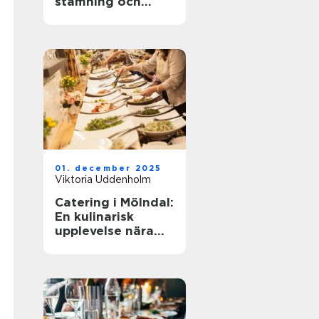
stämning och
smarta val
01. december 2025
Viktoria Uddenholm
Catering i Mölndal:
En kulinarisk
upplevelse nära
dig