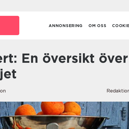
ANNONSERING
OM OSS
COOKI
jet
son
Redaktio