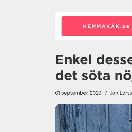
HEMMAKÄK.
se
Enkel dessert: En översikt över
det söta nö
01 september 2023
Jon Lars