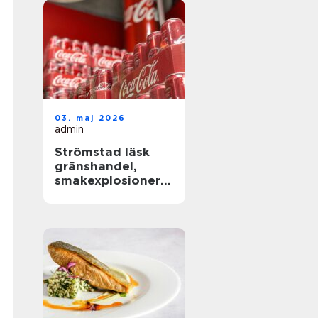
03. maj 2026
admin
Strömstad läsk
gränshandel,
smakexplosioner
och smarta
storpack