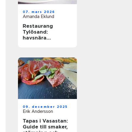
07. mars 2026
Amanda Eklund
Restaurang
Tylösand:
havsnära
matupplevelser
med avslappnad
elegans
09. december 2025
Erik Andersson
Tapas i Vasastan:
Guide till smaker,