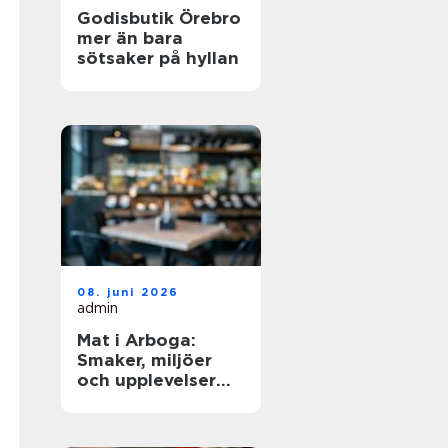
Godisbutik Örebro
mer än bara
sötsaker på hyllan
08. juni 2026
admin
Mat i Arboga:
Smaker, miljöer
och upplevelser
kring Sveriges
äldsta kanal