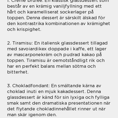
1. Crème brûlée: En klassisk glassdessert som
består av en krämig vaniljfyllning med ett
hårt och karamelliserat sockerlager på
toppen. Denna dessert är särskilt älskad för
den kontrastrika kombinationen av krämighet
och krispighet.
2. Tiramisu: En italiensk glassdessert tillagad
med savoiardikex doppade i kaffe, ett lager
av mascarponekräm och pudrad kakao på
toppen. Tiramisu är oemotståndligt rik och
har en perfekt balans mellan sötma och
bitterhet.
3. Chokladfondant: En smältande kärna av
choklad inuti en mjuk kakadessert. Denna
glassdessert är känd för sin lyxiga och fylliga
smak samt den dramatiska presentationen när
det flytande chokladinnehållet rinner ut när
man skär igenom den.