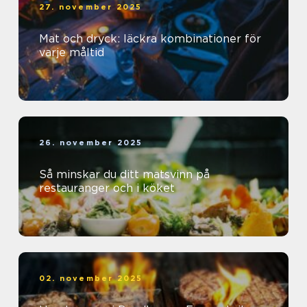
27. november 2025
Mat och dryck: läckra kombinationer för
varje måltid
26. november 2025
Så minskar du ditt matsvinn på
restauranger och i köket
02. november 2025