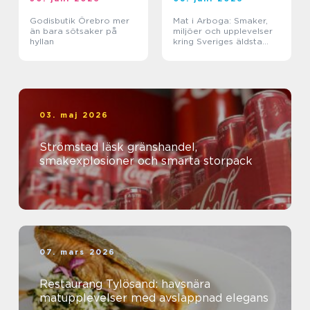
Godisbutik Örebro mer
Mat i Arboga: Smaker,
än bara sötsaker på
miljöer och upplevelser
hyllan
kring Sveriges äldsta
kanal
03. maj 2026
Strömstad läsk gränshandel,
smakexplosioner och smarta storpack
07. mars 2026
Restaurang Tylösand: havsnära
matupplevelser med avslappnad elegans