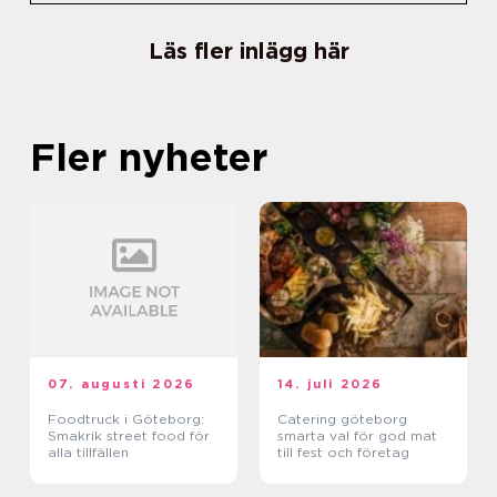
Läs fler inlägg här
Fler nyheter
07. augusti 2026
14. juli 2026
Foodtruck i Göteborg:
Catering göteborg
Smakrik street food för
smarta val för god mat
alla tillfällen
till fest och företag