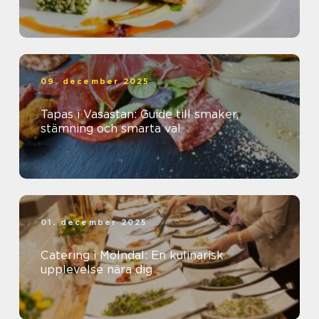
09. december 2025
Tapas i Vasastan: Guide till smaker,
stämning och smarta val
01. december 2025
Catering i Mölndal: En kulinarisk
upplevelse nära dig