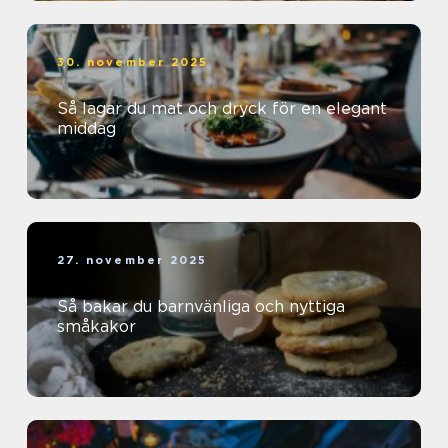
30. november 2025
Så lagar du mat och dryck för en elegant
middag
27. november 2025
Så bakar du barnvänliga och nyttiga
småkakor