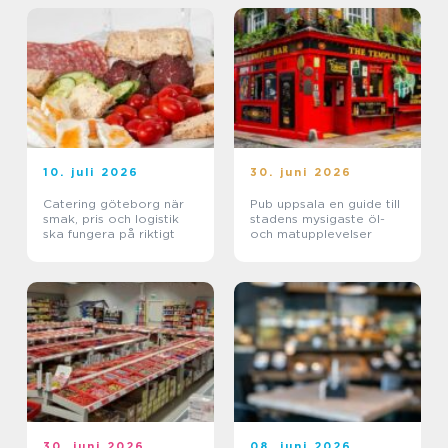
10. juli 2026
30. juni 2026
Catering göteborg när
Pub uppsala en guide till
smak, pris och logistik
stadens mysigaste öl-
ska fungera på riktigt
och matupplevelser
30. juni 2026
08. juni 2026