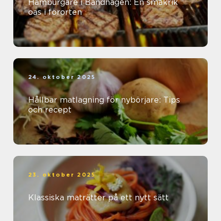
Hamburgare i Bandhagen: En smakrik
oas i förorten
24. oktober 2025
Hållbar matlagning för nybörjare: Tips
och recept
23. oktober 2025
Klassiska maträtter på ett nytt sätt