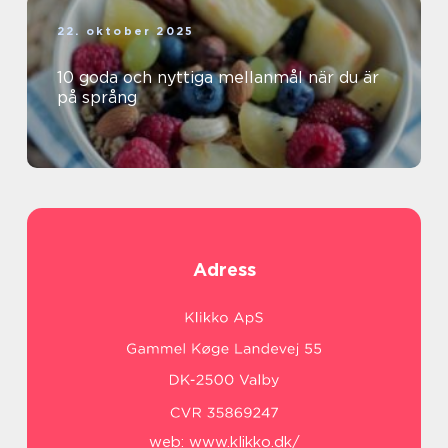
22. oktober 2025
10 goda och nyttiga mellanmål när du är
på språng
Adress
web:
www.klikko.dk/