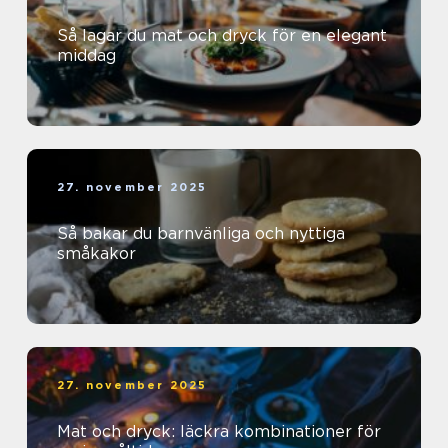
Så lagar du mat och dryck för en elegant
middag
27. november 2025
Så bakar du barnvänliga och nyttiga
småkakor
27. november 2025
Mat och dryck: läckra kombinationer för