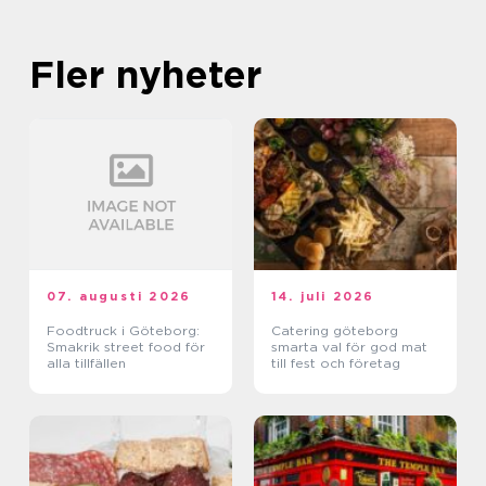
Fler nyheter
07. augusti 2026
14. juli 2026
Foodtruck i Göteborg:
Catering göteborg
Smakrik street food för
smarta val för god mat
alla tillfällen
till fest och företag