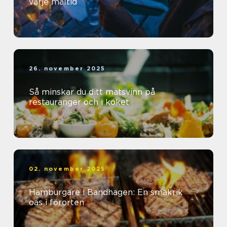
varje måltid
26. november 2025
Så minskar du ditt matsvinn på
restauranger och i köket
02. november 2025
Hamburgare i Bandhagen: En smakrik
oas i förorten