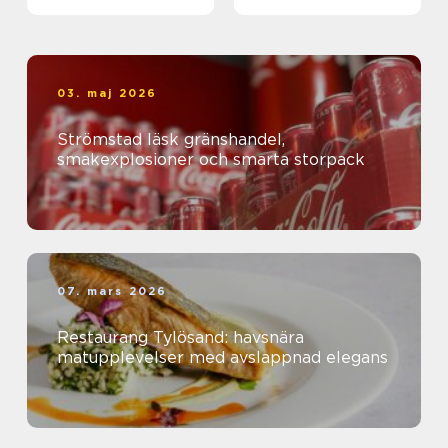
kanal
03. maj 2026
Strömstad läsk gränshandel,
smakexplosioner och smarta storpack
07. mars 2026
Restaurang Tylösand: havsnära
matupplevelser med avslappnad elegans