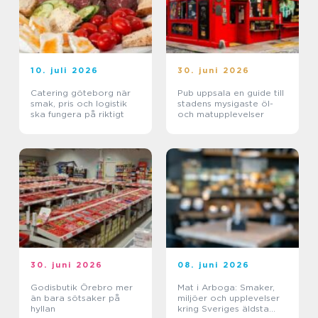
10. juli 2026
30. juni 2026
Catering göteborg när
Pub uppsala en guide till
smak, pris och logistik
stadens mysigaste öl-
ska fungera på riktigt
och matupplevelser
30. juni 2026
08. juni 2026
Godisbutik Örebro mer
Mat i Arboga: Smaker,
än bara sötsaker på
miljöer och upplevelser
hyllan
kring Sveriges äldsta