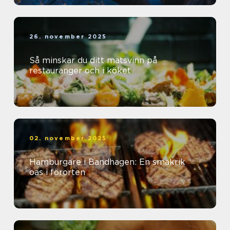
26. november 2025
Så minskar du ditt matsvinn på
restauranger och i köket
02. november 2025
Hamburgare i Bandhagen: En smakrik
oas i förorten