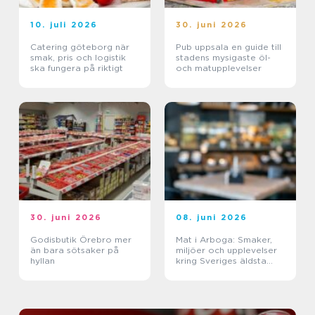
10. juli 2026
30. juni 2026
Catering göteborg när
Pub uppsala en guide till
smak, pris och logistik
stadens mysigaste öl-
ska fungera på riktigt
och matupplevelser
30. juni 2026
08. juni 2026
Godisbutik Örebro mer
Mat i Arboga: Smaker,
än bara sötsaker på
miljöer och upplevelser
hyllan
kring Sveriges äldsta
kanal