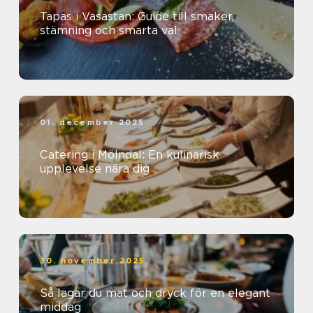
Tapas i Vasastan: Guide till smaker,
stämning och smarta val
01. december 2025
Catering i Mölndal: En kulinarisk
upplevelse nära dig
30. november 2025
Så lagar du mat och dryck för en elegant
middag