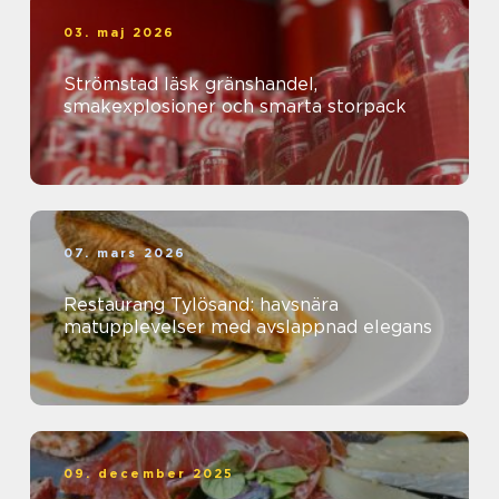
03. maj 2026
Strömstad läsk gränshandel,
smakexplosioner och smarta storpack
07. mars 2026
Restaurang Tylösand: havsnära
matupplevelser med avslappnad elegans
09. december 2025