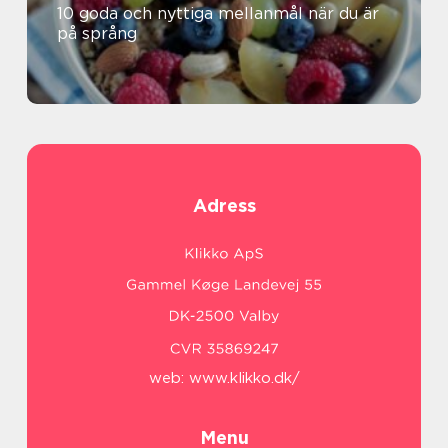
10 goda och nyttiga mellanmål när du är
på språng
Adress
web:
www.klikko.dk/
Menu