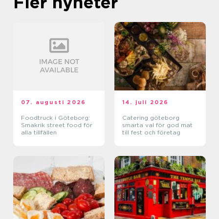
Fler nyheter
07. augusti 2026
14. juli 2026
Foodtruck i Göteborg:
Catering göteborg
Smakrik street food för
smarta val för god mat
alla tillfällen
till fest och företag