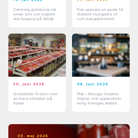
Catering göteborg när
Pub uppsala en guide till
smak, pris och logistik
stadens mysigaste öl-
ska fungera på riktigt
och matupplevelser
30. juni 2026
08. juni 2026
Godisbutik Örebro mer
Mat i Arboga: Smaker,
än bara sötsaker på
miljöer och upplevelser
hyllan
kring Sveriges äldsta
kanal
03. maj 2026