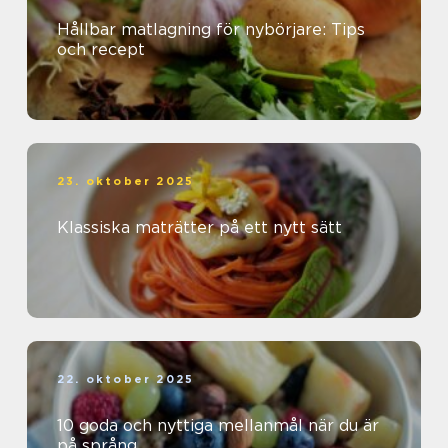
Hållbar matlagning för nybörjare: Tips
och recept
23. oktober 2025
Klassiska maträtter på ett nytt sätt
22. oktober 2025
10 goda och nyttiga mellanmål när du är
på språng