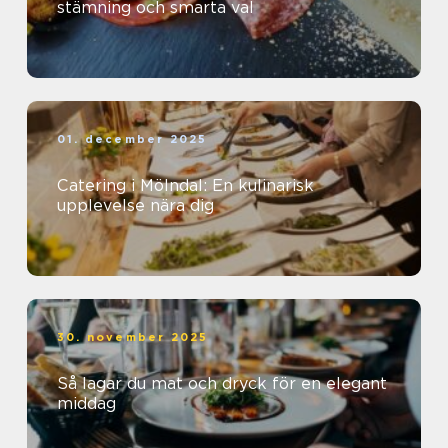
stämning och smarta val
01. december 2025
Catering i Mölndal: En kulinarisk
upplevelse nära dig
30. november 2025
Så lagar du mat och dryck för en elegant
middag