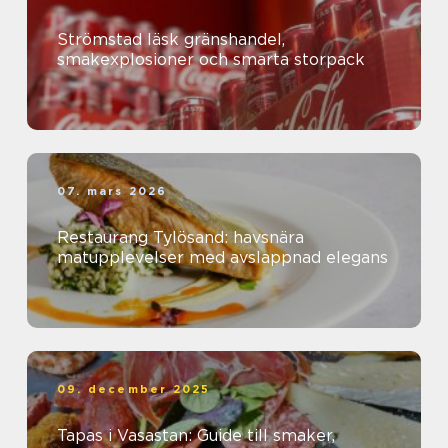
Strömstad läsk gränshandel,
smakexplosioner och smarta storpack
07. mars 2026
Restaurang Tylösand: havsnära
matupplevelser med avslappnad elegans
09. december 2025
Tapas i Vasastan: Guide till smaker,