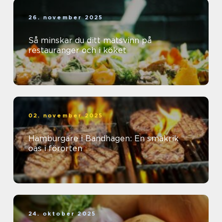
26. november 2025
Så minskar du ditt matsvinn på
restauranger och i köket
02. november 2025
Hamburgare i Bandhagen: En smakrik
oas i förorten
24. oktober 2025