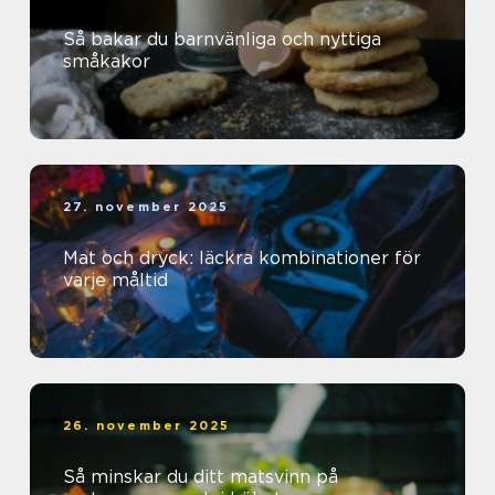
Så bakar du barnvänliga och nyttiga
småkakor
27. november 2025
Mat och dryck: läckra kombinationer för
varje måltid
26. november 2025
Så minskar du ditt matsvinn på