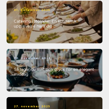
01. december 2025
Catering i Mölndal: En kulinarisk
upplevelse nära dig
30. november 2025
Så lagar du mat och dryck för en elegant
middag
27. november 2025