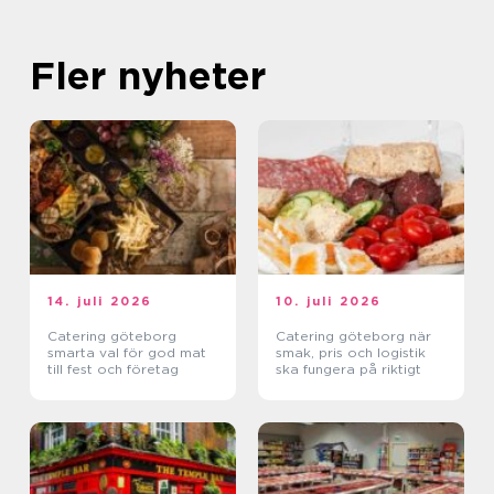
Fler nyheter
14. juli 2026
10. juli 2026
Catering göteborg
Catering göteborg när
smarta val för god mat
smak, pris och logistik
till fest och företag
ska fungera på riktigt