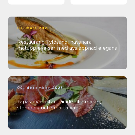
kanal
smarta storpack
07. mars 2026
Restaurang Tylösand: havsnära
matupplevelser med avslappnad elegans
09. december 2025
Tapas i Vasastan: Guide till smaker,
stämning och smarta val