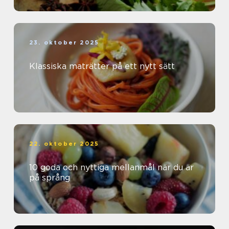
23. oktober 2025
Klassiska maträtter på ett nytt sätt
22. oktober 2025
10 goda och nyttiga mellanmål när du är
på språng