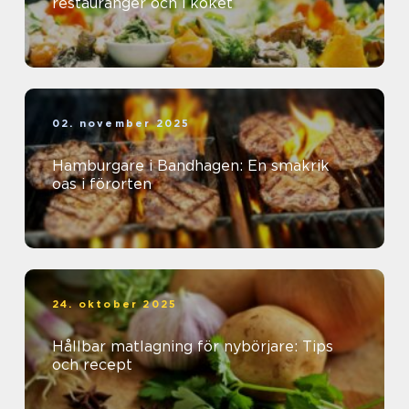
restauranger och i köket
02. november 2025
Hamburgare i Bandhagen: En smakrik
oas i förorten
24. oktober 2025
Hållbar matlagning för nybörjare: Tips
och recept