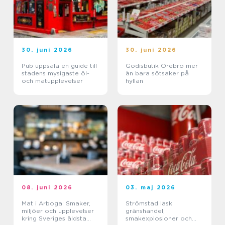
30. juni 2026
30. juni 2026
Pub uppsala en guide till
Godisbutik Örebro mer
stadens mysigaste öl-
än bara sötsaker på
och matupplevelser
hyllan
08. juni 2026
03. maj 2026
Mat i Arboga: Smaker,
Strömstad läsk
miljöer och upplevelser
gränshandel,
kring Sveriges äldsta
smakexplosioner och