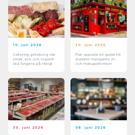
10. juli 2026
30. juni 2026
Catering göteborg när
Pub uppsala en guide till
smak, pris och logistik
stadens mysigaste öl-
ska fungera på riktigt
och matupplevelser
30. juni 2026
08. juni 2026