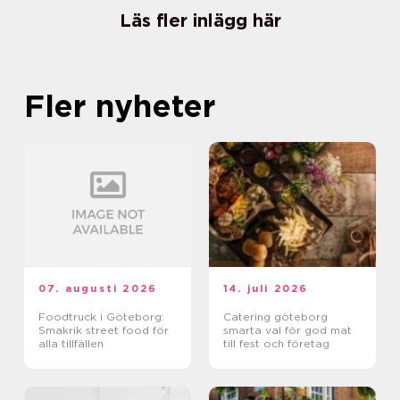
Läs fler inlägg här
Fler nyheter
07. augusti 2026
14. juli 2026
Foodtruck i Göteborg:
Catering göteborg
Smakrik street food för
smarta val för god mat
alla tillfällen
till fest och företag