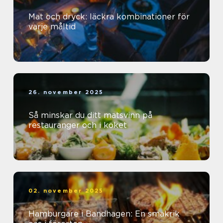
Mat och dryck: läckra kombinationer för
varje måltid
26. november 2025
Så minskar du ditt matsvinn på
restauranger och i köket
02. november 2025
Hamburgare i Bandhagen: En smakrik