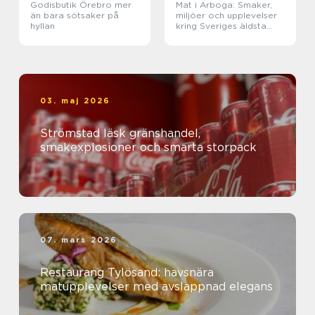
Godisbutik Örebro mer
Mat i Arboga: Smaker,
än bara sötsaker på
miljöer och upplevelser
hyllan
kring Sveriges äldsta
kanal
03. maj 2026
Strömstad läsk gränshandel,
smakexplosioner och smarta storpack
07. mars 2026
Restaurang Tylösand: havsnära
matupplevelser med avslappnad elegans