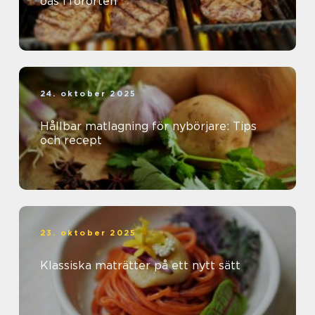
oas i förorten
24. oktober 2025
Hållbar matlagning för nybörjare: Tips
och recept
23. oktober 2025
Klassiska maträtter på ett nytt sätt