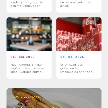
stadens mysigaste öl-
än bara sötsaker på
och matupplevelser
hyllan
08. juni 2026
03. maj 2026
Mat i Arboga: Smaker,
Strömstad läsk
miljöer och upplevelser
gränshandel,
kring Sveriges äldsta
smakexplosioner och
kanal
smarta storpack
07. mars 2026