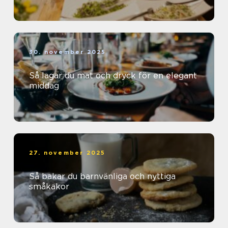
30. november 2025
Så lagar du mat och dryck för en elegant
middag
27. november 2025
Så bakar du barnvänliga och nyttiga
småkakor