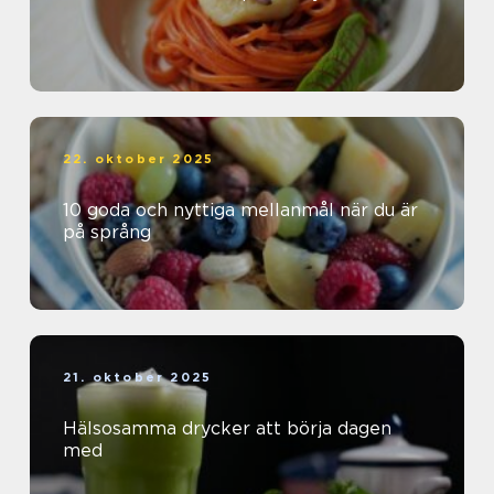
22. oktober 2025
10 goda och nyttiga mellanmål när du är
på språng
21. oktober 2025
Hälsosamma drycker att börja dagen
med