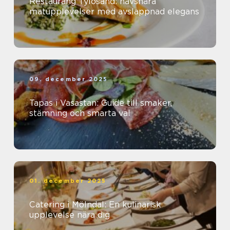
Restaurang Tylösand: havsnära
matupplevelser med avslappnad elegans
09. december 2025
Tapas i Vasastan: Guide till smaker,
stämning och smarta val
01. december 2025
Catering i Mölndal: En kulinarisk
upplevelse nära dig