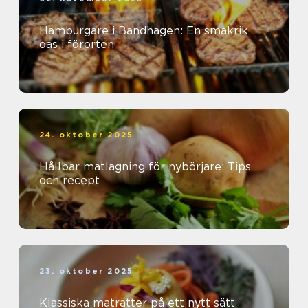
Hamburgare i Bandhagen: En smakrik
oas i förorten
24. oktober 2025
Hållbar matlagning för nybörjare: Tips
och recept
23. oktober 2025
Klassiska maträtter på ett nytt sätt