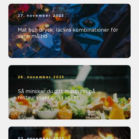
27. november 2025
Mat och dryck: läckra kombinationer för
varje måltid
26. november 2025
Så minskar du ditt matsvinn på
restauranger och i köket
02. november 2025