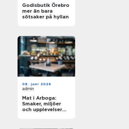
Godisbutik Örebro
mer än bara
sötsaker på hyllan
08. juni 2026
admin
Mat i Arboga:
Smaker, miljöer
och upplevelser
kring Sveriges
äldsta kanal