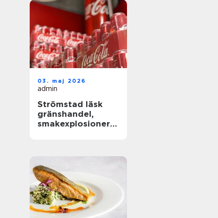
03. maj 2026
admin
Strömstad läsk
gränshandel,
smakexplosioner
och smarta
storpack