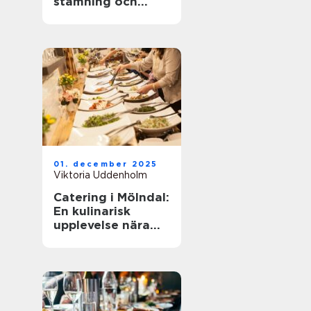
stämning och
smarta val
01. december 2025
Viktoria Uddenholm
Catering i Mölndal:
En kulinarisk
upplevelse nära
dig