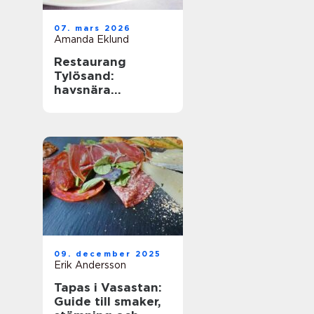
07. mars 2026
Amanda Eklund
Restaurang
Tylösand:
havsnära
matupplevelser
med avslappnad
elegans
09. december 2025
Erik Andersson
Tapas i Vasastan:
Guide till smaker,