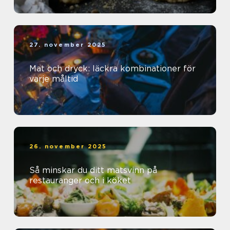
27. november 2025
Mat och dryck: läckra kombinationer för
varje måltid
26. november 2025
Så minskar du ditt matsvinn på
restauranger och i köket