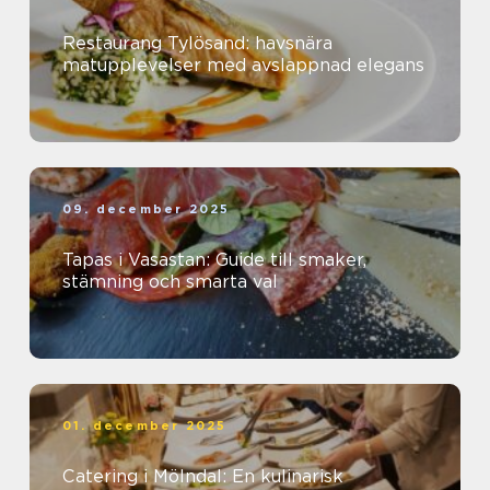
Restaurang Tylösand: havsnära
matupplevelser med avslappnad elegans
09. december 2025
Tapas i Vasastan: Guide till smaker,
stämning och smarta val
01. december 2025
Catering i Mölndal: En kulinarisk