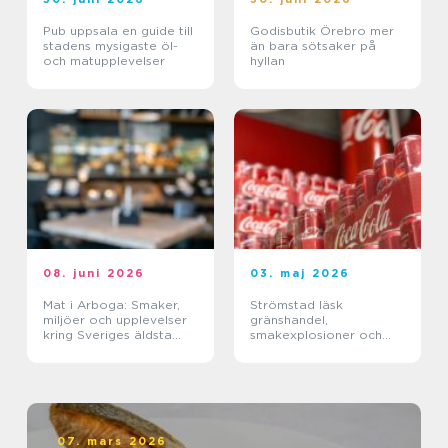
Pub uppsala en guide till
Godisbutik Örebro mer
stadens mysigaste öl-
än bara sötsaker på
och matupplevelser
hyllan
08. juni 2026
03. maj 2026
Mat i Arboga: Smaker,
Strömstad läsk
miljöer och upplevelser
gränshandel,
kring Sveriges äldsta
smakexplosioner och
kanal
smarta storpack
07. mars 2026