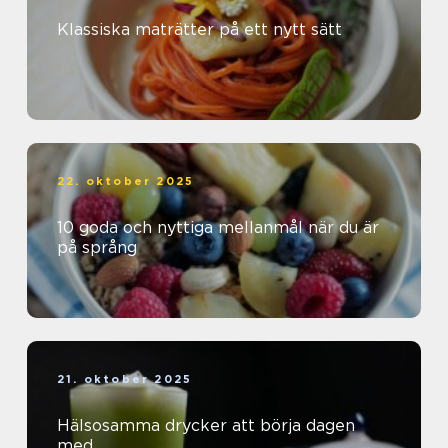
Klassiska maträtter på ett nytt sätt
22. oktober 2025
10 goda och nyttiga mellanmål när du är
på språng
21. oktober 2025
Hälsosamma drycker att börja dagen
med