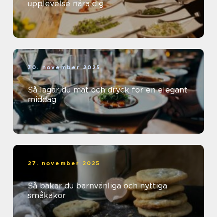
upplevelse nära dig
30. november 2025
Så lagar du mat och dryck för en elegant
middag
27. november 2025
Så bakar du barnvänliga och nyttiga
småkakor