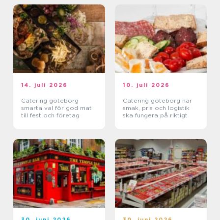
14. juli 2026
10. juli 2026
Catering göteborg
Catering göteborg när
smarta val för god mat
smak, pris och logistik
till fest och företag
ska fungera på riktigt
30. juni 2026
30. juni 2026