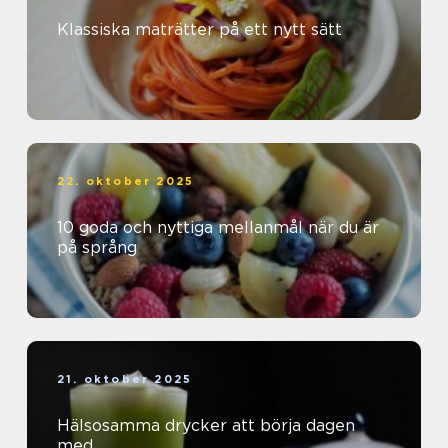
Klassiska maträtter på ett nytt sätt
22. oktober 2025
10 goda och nyttiga mellanmål när du är
på språng
21. oktober 2025
Hälsosamma drycker att börja dagen
med