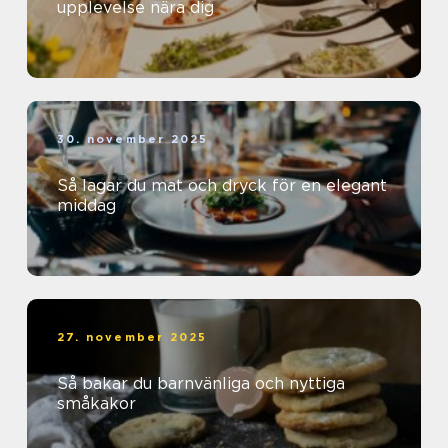
upplevelse nära dig
30. november 2025
Så lagar du mat och dryck för en elegant
middag
27. november 2025
Så bakar du barnvänliga och nyttiga
småkakor