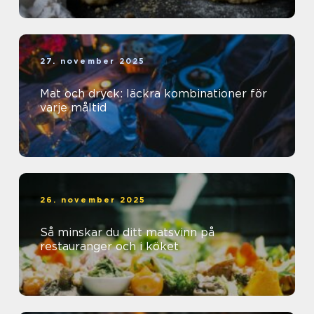
27. november 2025
Mat och dryck: läckra kombinationer för
varje måltid
26. november 2025
Så minskar du ditt matsvinn på
restauranger och i köket