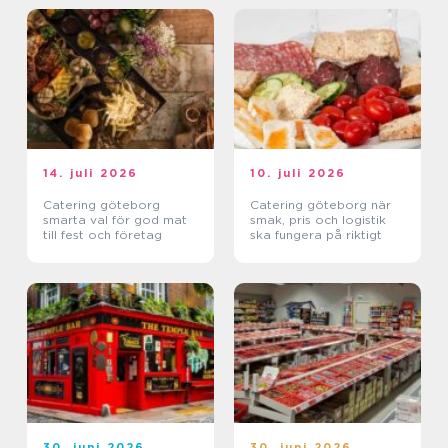
14. juli 2026
10. juli 2026
Catering göteborg
Catering göteborg när
smarta val för god mat
smak, pris och logistik
till fest och företag
ska fungera på riktigt
30. juni 2026
30. juni 2026