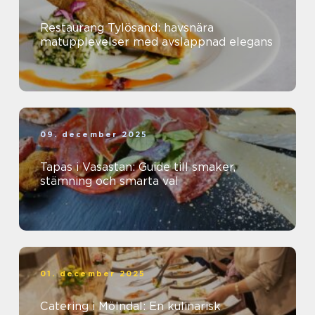
Restaurang Tylösand: havsnära
matupplevelser med avslappnad elegans
09. december 2025
Tapas i Vasastan: Guide till smaker,
stämning och smarta val
01. december 2025
Catering i Mölndal: En kulinarisk