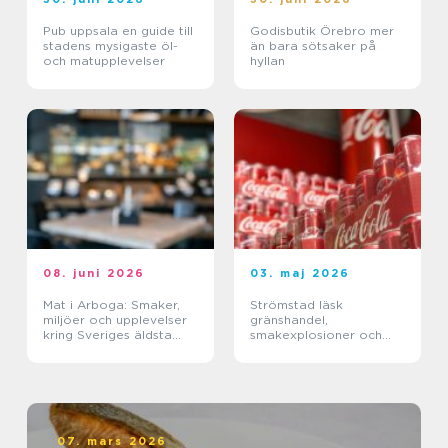
Pub uppsala en guide till
Godisbutik Örebro mer
stadens mysigaste öl-
än bara sötsaker på
och matupplevelser
hyllan
08. juni 2026
03. maj 2026
Mat i Arboga: Smaker,
Strömstad läsk
miljöer och upplevelser
gränshandel,
kring Sveriges äldsta
smakexplosioner och
kanal
smarta storpack
07. mars 2026