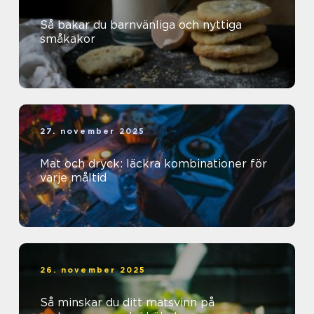
Så bakar du barnvänliga och nyttiga
småkakor
27. november 2025
Mat och dryck: läckra kombinationer för
varje måltid
26. november 2025
Så minskar du ditt matsvinn på