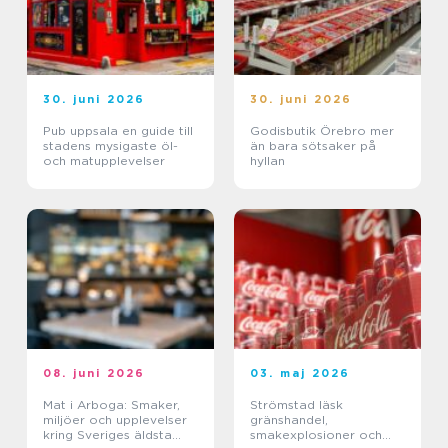
30. juni 2026
30. juni 2026
Pub uppsala en guide till
Godisbutik Örebro mer
stadens mysigaste öl-
än bara sötsaker på
och matupplevelser
hyllan
08. juni 2026
03. maj 2026
Mat i Arboga: Smaker,
Strömstad läsk
miljöer och upplevelser
gränshandel,
kring Sveriges äldsta
smakexplosioner och