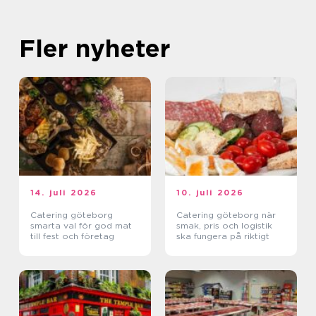
Fler nyheter
14. juli 2026
10. juli 2026
Catering göteborg
Catering göteborg när
smarta val för god mat
smak, pris och logistik
till fest och företag
ska fungera på riktigt