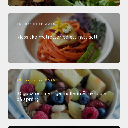
23. oktober 2025
Klassiska maträtter på ett nytt sätt
22. oktober 2025
10 goda och nyttiga mellanmål när du är
på språng