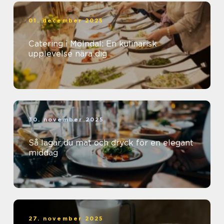
01. december 2025
Catering i Mölndal: En kulinarisk
upplevelse nära dig
30. november 2025
Så lagar du mat och dryck för en elegant
middag
27. november 2025