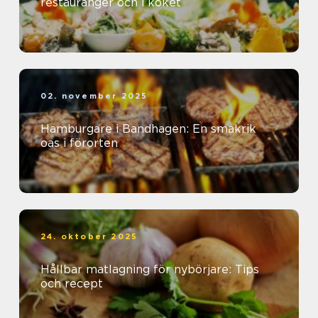
restauranger och i köket
02. november 2025
Hamburgare i Bandhagen: En smakrik
oas i förorten
24. oktober 2025
Hållbar matlagning för nybörjare: Tips
och recept