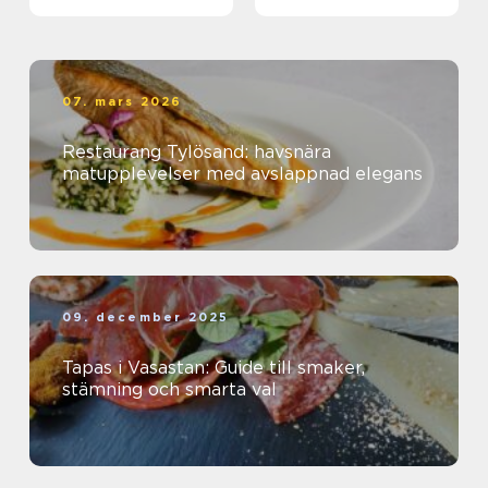
kanal
smarta storpack
07. mars 2026
Restaurang Tylösand: havsnära
matupplevelser med avslappnad elegans
09. december 2025
Tapas i Vasastan: Guide till smaker,
stämning och smarta val