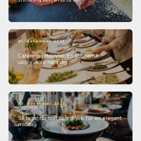
01. december 2025
Catering i Mölndal: En kulinarisk
upplevelse nära dig
30. november 2025
Så lagar du mat och dryck för en elegant
middag