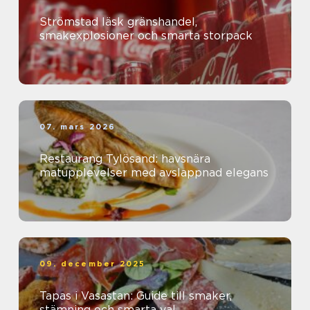
Strömstad läsk gränshandel,
smakexplosioner och smarta storpack
07. mars 2026
Restaurang Tylösand: havsnära
matupplevelser med avslappnad elegans
09. december 2025
Tapas i Vasastan: Guide till smaker,
stämning och smarta val