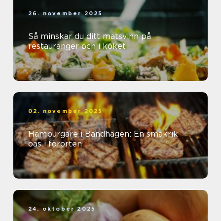
26. november 2025
Så minskar du ditt matsvinn på
restauranger och i köket
02. november 2025
Hamburgare i Bandhagen: En smakrik
oas i förorten
24. oktober 2025