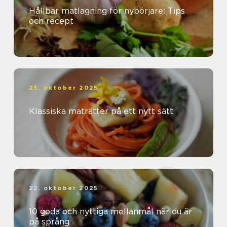
Hållbar matlagning för nybörjare: Tips
och recept
23. oktober 2025
Klassiska maträtter på ett nytt sätt
22. oktober 2025
10 goda och nyttiga mellanmål när du är
på språng