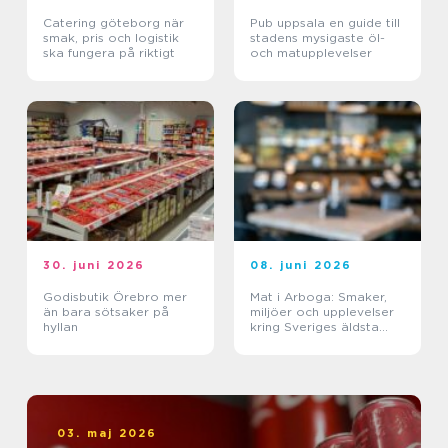
Catering göteborg när
Pub uppsala en guide till
smak, pris och logistik
stadens mysigaste öl-
ska fungera på riktigt
och matupplevelser
30. juni 2026
08. juni 2026
Godisbutik Örebro mer
Mat i Arboga: Smaker,
än bara sötsaker på
miljöer och upplevelser
hyllan
kring Sveriges äldsta
kanal
03. maj 2026