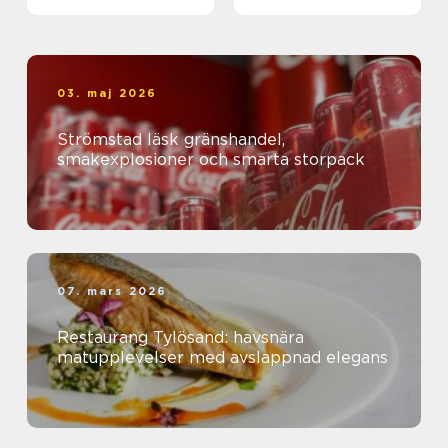
kanal
03. maj 2026
Strömstad läsk gränshandel,
smakexplosioner och smarta storpack
07. mars 2026
Restaurang Tylösand: havsnära
matupplevelser med avslappnad elegans