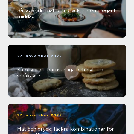
Så lagar du mat och dryck för en elegant
middag
27. november 2025
Så bakar du barnvänliga och nyttiga
småkakor
27. november 2025
Mat och dryck: läckra kombinationer för