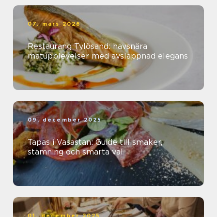
07. mars 2026
Restaurang Tylösand: havsnära
matupplevelser med avslappnad elegans
09. december 2025
Tapas i Vasastan: Guide till smaker,
stämning och smarta val
01. december 2025