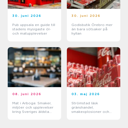
30. juni 2026
30. juni 2026
Pub uppsala en guide till
Godisbutik Örebro mer
stadens mysigaste öl-
än bara sötsaker på
och matupplevelser
hyllan
08. juni 2026
03. maj 2026
Mat i Arboga: Smaker,
Strömstad läsk
miljöer och upplevelser
gränshandel,
kring Sveriges äldsta
smakexplosioner och
kanal
smarta storpack