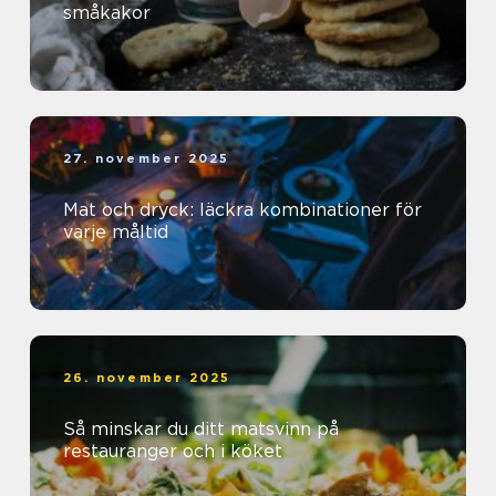
småkakor
27. november 2025
Mat och dryck: läckra kombinationer för
varje måltid
26. november 2025
Så minskar du ditt matsvinn på
restauranger och i köket