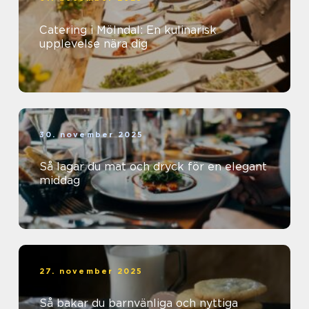
Catering i Mölndal: En kulinarisk
upplevelse nära dig
30. november 2025
Så lagar du mat och dryck för en elegant
middag
27. november 2025
Så bakar du barnvänliga och nyttiga