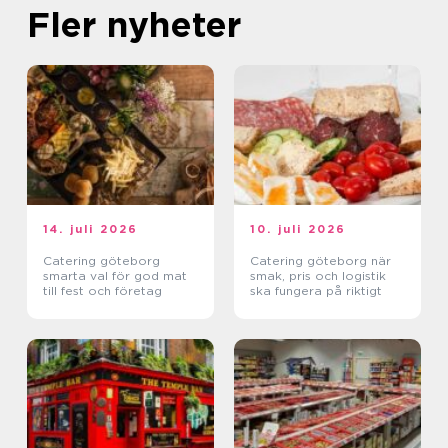
Fler nyheter
14. juli 2026
10. juli 2026
Catering göteborg
Catering göteborg när
smarta val för god mat
smak, pris och logistik
till fest och företag
ska fungera på riktigt