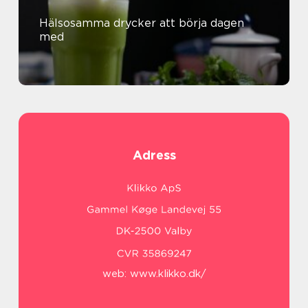
Hälsosamma drycker att börja dagen
med
Adress
web:
www.klikko.dk/