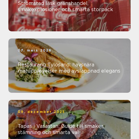
Strömstad läsk gränshandel,
smakexplosioner och smarta storpack
07. mars 2026
Restaurang Tylösand: havsnära
matupplevelser med avslappnad elegans
09. december 2025
Tapas i Vasastan: Guide till smaker,
stämning och smarta val