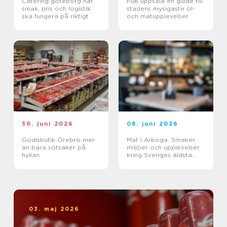
Catering göteborg när
Pub uppsala en guide till
smak, pris och logistik
stadens mysigaste öl-
ska fungera på riktigt
och matupplevelser
30. juni 2026
08. juni 2026
Godisbutik Örebro mer
Mat i Arboga: Smaker,
än bara sötsaker på
miljöer och upplevelser
hyllan
kring Sveriges äldsta
kanal
03. maj 2026