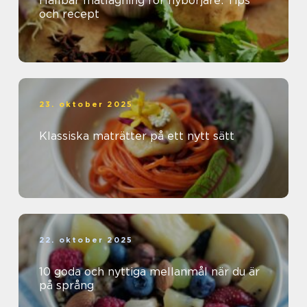
Hållbar matlagning för nybörjare: Tips
och recept
23. oktober 2025
Klassiska maträtter på ett nytt sätt
22. oktober 2025
10 goda och nyttiga mellanmål när du är
på språng