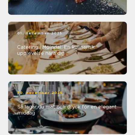
01. december 2025
Catering i Mölndal: En kulinarisk
upplevelse nära dig
30. november 2025
Så lagar du mat och dryck för en elegant
middag