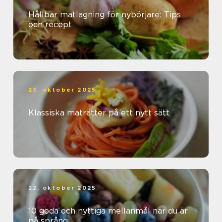
Hållbar matlagning för nybörjare: Tips
och recept
23. oktober 2025
Klassiska maträtter på ett nytt sätt
22. oktober 2025
10 goda och nyttiga mellanmål när du är
på språng