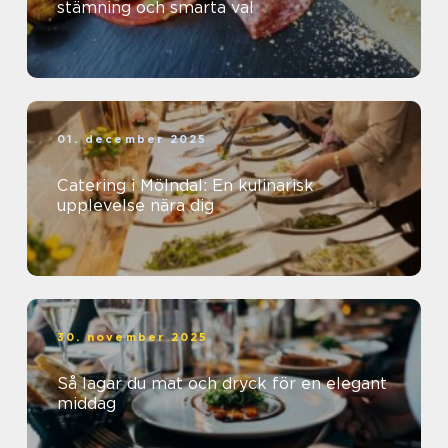
stämning och smarta val
01. december 2025
Catering i Mölndal: En kulinarisk
upplevelse nära dig
30. november 2025
Så lagar du mat och dryck för en elegant
middag