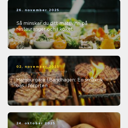
26. november 2025
Så minskar du ditt matsvinn på
restauranger och i köket
02. november 2025
Hamburgare i Bandhagen: En smakrik
oas i förorten
24. oktober 2025