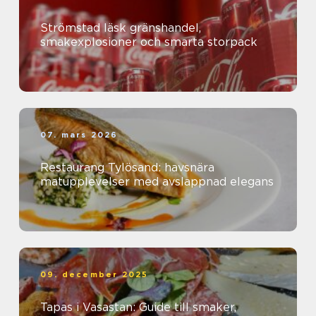
Strömstad läsk gränshandel,
smakexplosioner och smarta storpack
07. mars 2026
Restaurang Tylösand: havsnära
matupplevelser med avslappnad elegans
09. december 2025
Tapas i Vasastan: Guide till smaker,