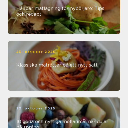
Hållbar matlagning för nybörjare: Tips
och recept
23. oktober 2025
Klassiska maträtter på ett nytt sätt
22. oktober 2025
10 goda och nyttiga mellanmål när du är
på språng