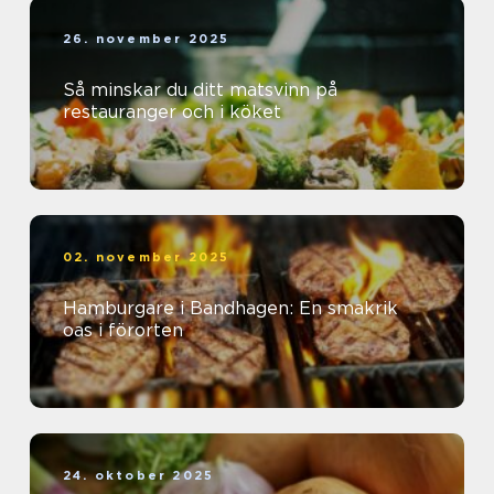
26. november 2025
Så minskar du ditt matsvinn på
restauranger och i köket
02. november 2025
Hamburgare i Bandhagen: En smakrik
oas i förorten
24. oktober 2025