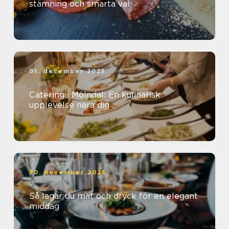
stämning och smarta val
01. december 2025
Catering i Mölndal: En kulinarisk
upplevelse nära dig
30. november 2025
Så lagar du mat och dryck för en elegant
middag