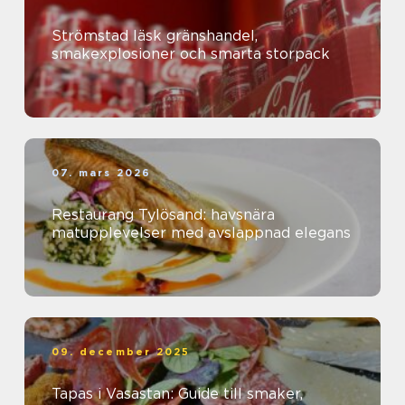
Strömstad läsk gränshandel,
smakexplosioner och smarta storpack
07. mars 2026
Restaurang Tylösand: havsnära
matupplevelser med avslappnad elegans
09. december 2025
Tapas i Vasastan: Guide till smaker,