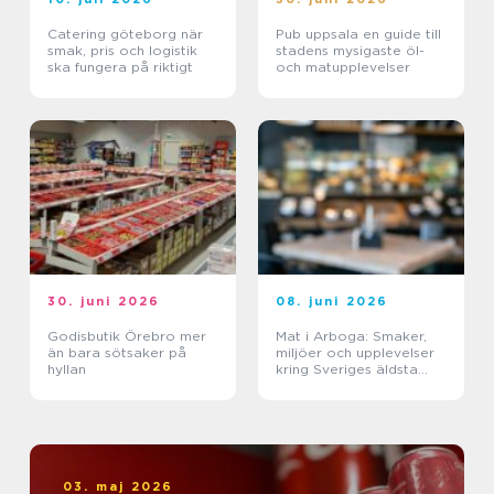
Catering göteborg när
Pub uppsala en guide till
smak, pris och logistik
stadens mysigaste öl-
ska fungera på riktigt
och matupplevelser
30. juni 2026
08. juni 2026
Godisbutik Örebro mer
Mat i Arboga: Smaker,
än bara sötsaker på
miljöer och upplevelser
hyllan
kring Sveriges äldsta
kanal
03. maj 2026