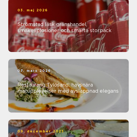
03. maj 2026
Strömstad läsk gränshandel,
smakexplosioner och smarta storpack
07. mars 2026
Restaurang Tylösand: havsnära
matupplevelser med avslappnad elegans
09. december 2025