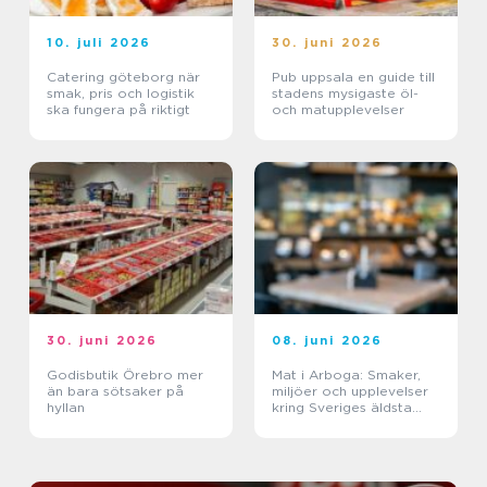
10. juli 2026
30. juni 2026
Catering göteborg när
Pub uppsala en guide till
smak, pris och logistik
stadens mysigaste öl-
ska fungera på riktigt
och matupplevelser
30. juni 2026
08. juni 2026
Godisbutik Örebro mer
Mat i Arboga: Smaker,
än bara sötsaker på
miljöer och upplevelser
hyllan
kring Sveriges äldsta
kanal