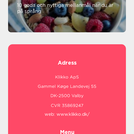
10 goda och nyttiga mellanmål när du är
på språng
Adress
web:
www.klikko.dk/
Menu