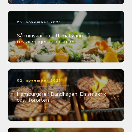
26. november 2025
Så minskar du ditt matsvinn på
restauranger och i köket
02. november 2025
Hamburgare i Bandhagen: En smakrik
oas i förorten