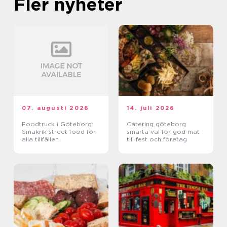
Fler nyheter
07. augusti 2026
14. juli 2026
Foodtruck i Göteborg:
Catering göteborg
Smakrik street food för
smarta val för god mat
alla tillfällen
till fest och företag