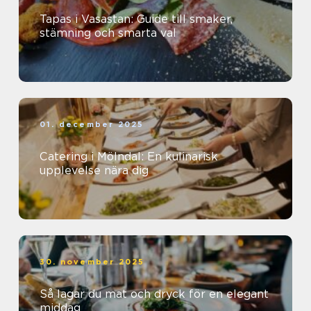
Tapas i Vasastan: Guide till smaker,
stämning och smarta val
01. december 2025
Catering i Mölndal: En kulinarisk
upplevelse nära dig
30. november 2025
Så lagar du mat och dryck för en elegant
middag