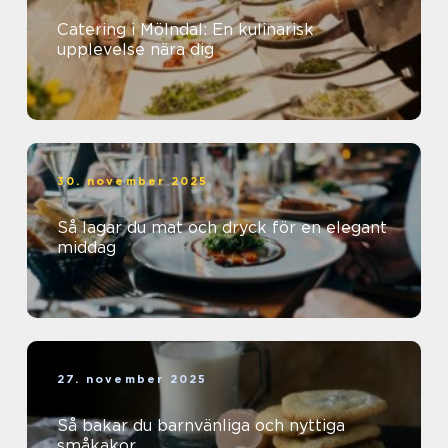
Catering i Mölndal: En kulinarisk
upplevelse nära dig
30. november 2025
Så lagar du mat och dryck för en elegant
middag
27. november 2025
Så bakar du barnvänliga och nyttiga
småkakor