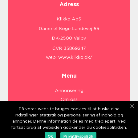
Adress
web:
www.klikko.dk/
Menu
Annonsering
Om oss
Cookies
På vores website bruges cookies til at huske dine
indstillinger, statistik og personalisering af indhold og
Kontakta oss
annoncer. Denne information deles med tredjepart. Ved
Sitemap
fortsat brug af websiden godkender du cookiepolitikken.
Ok
Privatlivspolitik