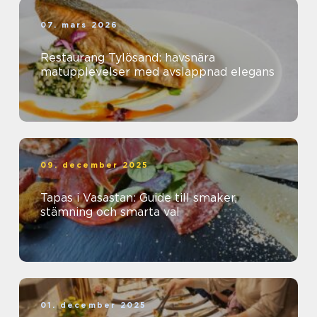
07. mars 2026
Restaurang Tylösand: havsnära
matupplevelser med avslappnad elegans
09. december 2025
Tapas i Vasastan: Guide till smaker,
stämning och smarta val
01. december 2025