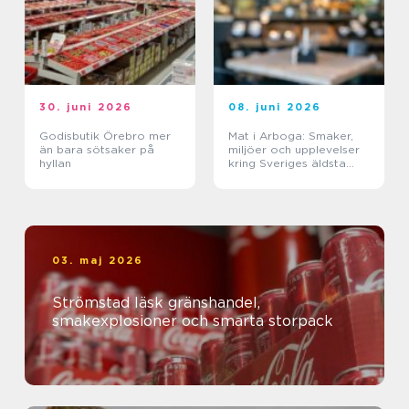
30. juni 2026
08. juni 2026
Godisbutik Örebro mer
Mat i Arboga: Smaker,
än bara sötsaker på
miljöer och upplevelser
hyllan
kring Sveriges äldsta
kanal
03. maj 2026
Strömstad läsk gränshandel,
smakexplosioner och smarta storpack