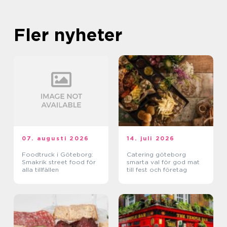
Fler nyheter
07. augusti 2026
14. juli 2026
Foodtruck i Göteborg:
Catering göteborg
Smakrik street food för
smarta val för god mat
alla tillfällen
till fest och företag