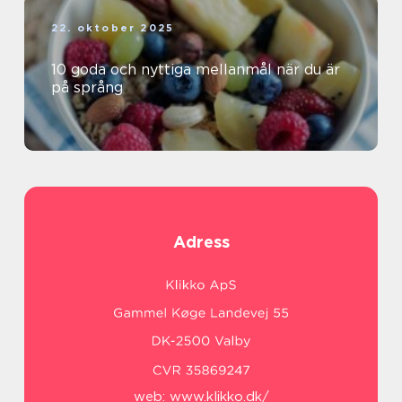
22. oktober 2025
10 goda och nyttiga mellanmål när du är
på språng
Adress
web:
www.klikko.dk/