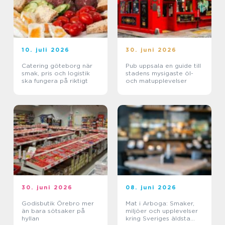
10. juli 2026
30. juni 2026
Catering göteborg när
Pub uppsala en guide till
smak, pris och logistik
stadens mysigaste öl-
ska fungera på riktigt
och matupplevelser
30. juni 2026
08. juni 2026
Godisbutik Örebro mer
Mat i Arboga: Smaker,
än bara sötsaker på
miljöer och upplevelser
hyllan
kring Sveriges äldsta