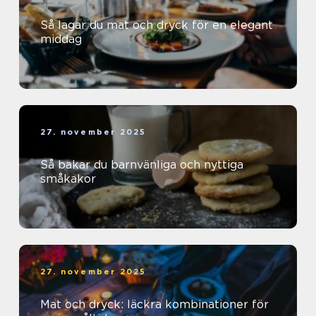
Så lagar du mat och dryck för en elegant
middag
27. november 2025
Så bakar du barnvänliga och nyttiga
småkakor
27. november 2025
Mat och dryck: läckra kombinationer för