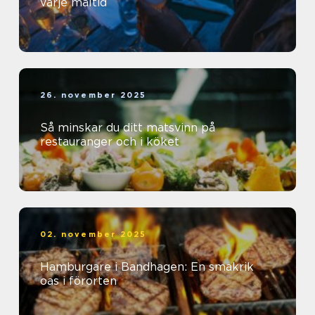
varje måltid
26. november 2025
Så minskar du ditt matsvinn på
restauranger och i köket
02. november 2025
Hamburgare i Bandhagen: En smakrik
oas i förorten