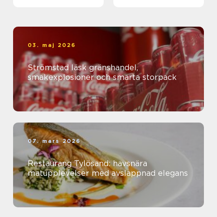
kanal
03. maj 2026
Strömstad läsk gränshandel,
smakexplosioner och smarta storpack
07. mars 2026
Restaurang Tylösand: havsnära
matupplevelser med avslappnad elegans