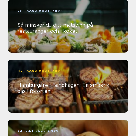
26. november 2025
Så minskar du ditt matsvinn på
restauranger och i köket
02. november 2025
Hamburgare i Bandhagen: En smakrik
oas i förorten
24. oktober 2025