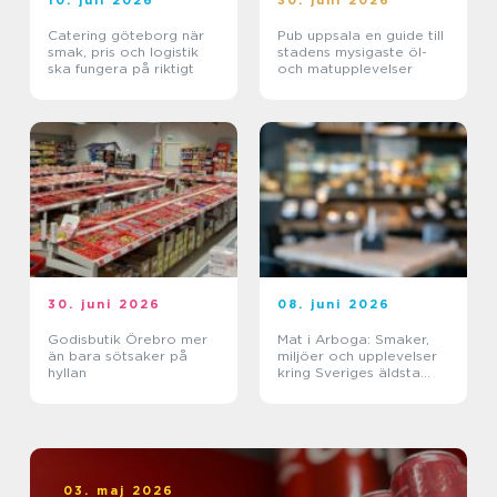
10. juli 2026
30. juni 2026
Catering göteborg när
Pub uppsala en guide till
smak, pris och logistik
stadens mysigaste öl-
ska fungera på riktigt
och matupplevelser
30. juni 2026
08. juni 2026
Godisbutik Örebro mer
Mat i Arboga: Smaker,
än bara sötsaker på
miljöer och upplevelser
hyllan
kring Sveriges äldsta
kanal
03. maj 2026