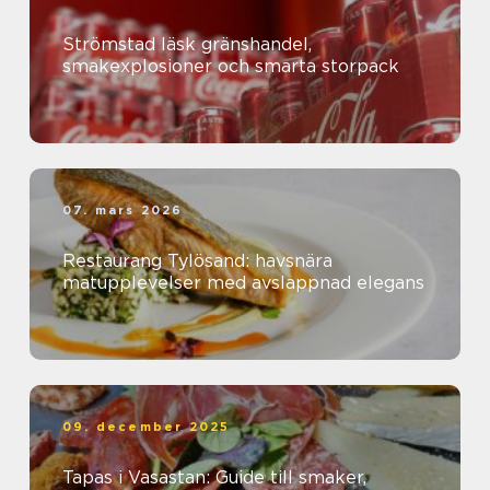
Strömstad läsk gränshandel,
smakexplosioner och smarta storpack
07. mars 2026
Restaurang Tylösand: havsnära
matupplevelser med avslappnad elegans
09. december 2025
Tapas i Vasastan: Guide till smaker,