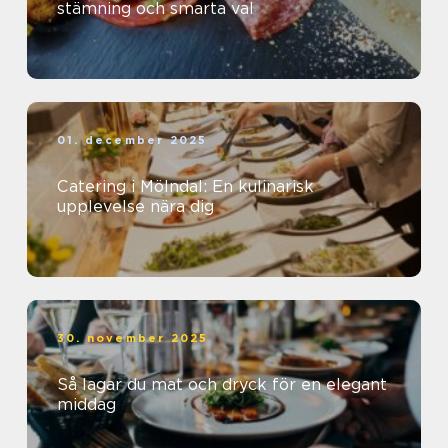
stämning och smarta val
01. december 2025
Catering i Mölndal: En kulinarisk
upplevelse nära dig
30. november 2025
Så lagar du mat och dryck för en elegant
middag