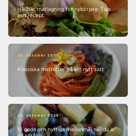
Hållbar matlagning för nybörjare: Tips
och recept
23. oktober 2025
Klassiska maträtter på ett nytt sätt
22. oktober 2025
10 goda och nyttiga mellanmål när du är
på språng